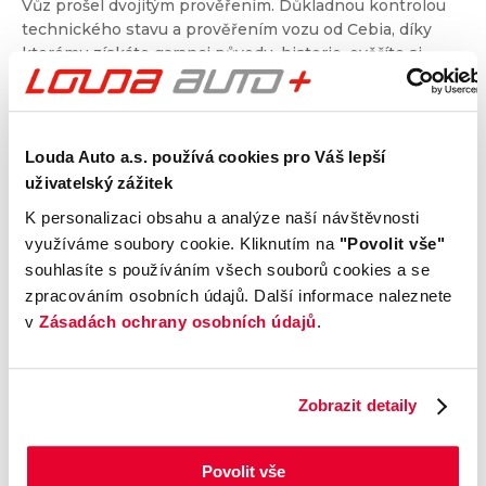
Vůz prošel dvojitým prověřením. Důkladnou kontrolou
technického stavu a prověřením vozu od Cebia, díky
kterému získáte garanci původu, historie, ověříte si
nájezd kilometrů a získáte i další informace. Dvojité
prověření pro jistotu při nákupu.
Louda Auto a.s. používá cookies pro Váš lepší
Kontrola technického stavu
uživatelský zážitek
Motor
K personalizaci obsahu a analýze naší návštěvnosti
Převodovka a spojka
využíváme soubory cookie. Kliknutím na
"Povolit vše"
Nápravy a podvozek
souhlasíte s používáním všech souborů cookies a se
Výfuková soustava
zpracováním osobních údajů. Další informace naleznete
v
Zásadách ochrany osobních údajů
.
Brzdy
Elektronické části vozu
Karoserie
Zobrazit detaily
Výbava
Povolit vše