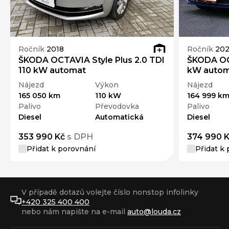
Ročník
2018
Ročník
202
ŠKODA OCTAVIA Style Plus 2.0 TDI
ŠKODA OCT
110 kW automat
kW auto
Nájezd
Výkon
Nájezd
165 050 km
110 kW
164 999 k
Palivo
Převodovka
Palivo
Diesel
Automatická
Diesel
353 990 Kč
s DPH
374 990 
Přidat k porovnání
Přidat k
V případě dotazů volejte číslo nonstop infolinky
+420 325 400 400
nebo nám napište na e-mail
auto@louda.cz