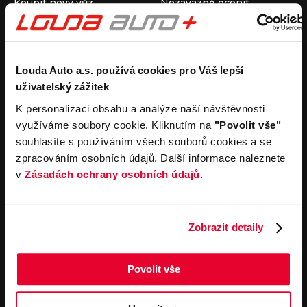
Koupit nový vůz
Nezávazně ocenit
Koupit ojetý vůz
Průběh výkupu vozu
Koupit užitkový vůz
Koupit obytný vůz
Pronájem
Společnost
Louda Auto a.s. používá cookies pro Váš lepší
uživatelský zážitek
Carsharing
Kontakty
Autopůjčovna
Louda Auto+ Poděbrady
K personalizaci obsahu a analýze naší návštěvnosti
Operativní leasing
Obytné vozy
využíváme soubory cookie. Kliknutím na
"Povolit vše"
Novinky
souhlasíte s používáním všech souborů cookies a se
Pro média
zpracováním osobních údajů. Další informace naleznete
Kariéra
v
Zásadách ochrany osobních údajů
.
Servisní služby
Důležité odkazy
Servis
Cookies
Objednání online
Všeobecné obchodní
Zobrazit detaily
podmínky pro online
Odtahová služba
objednávky motorových
vozidel
Povolit vše
Všeobecné obchodní
podmínky pro provádění
servisních prací