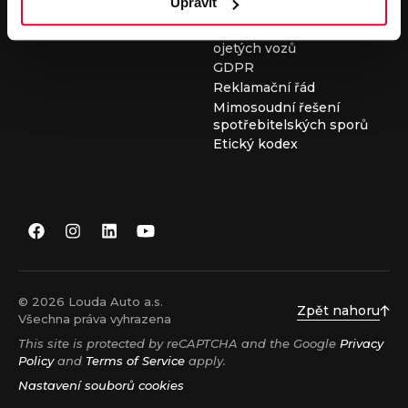
Upravit
Všeobecné obchodní
podmínky při nákupu
ojetých vozů
GDPR
Reklamační řád
Mimosoudní řešení
spotřebitelských sporů
Etický kodex
© 2026 Louda Auto a.s.
Zpět nahoru
Všechna práva vyhrazena
This site is protected by reCAPTCHA and the Google
Privacy
Policy
and
Terms of Service
apply.
Nastavení souborů cookies