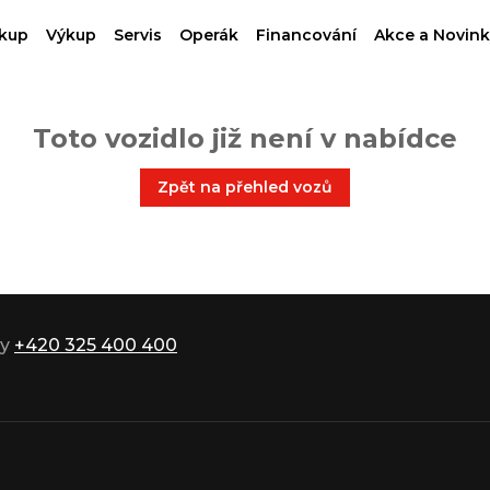
kup
Výkup
Servis
Operák
Financování
Akce a Novink
Toto vozidlo již není v nabídce
Zpět na přehled vozů
ky
+420 325 400 400