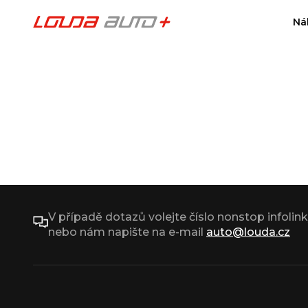
Ná
V případě dotazů volejte číslo nonstop infolin
nebo nám napište na e-mail
auto@louda.cz