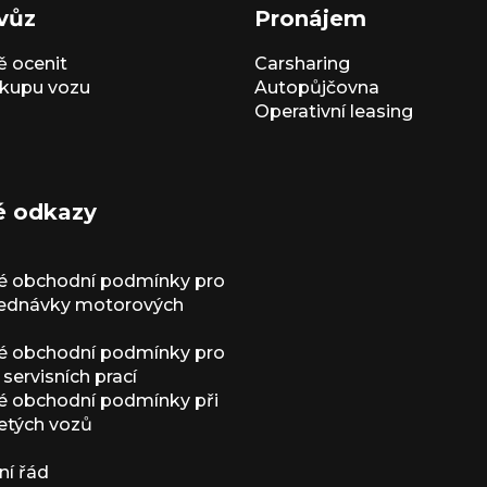
vůz
Pronájem
 ocenit
Carsharing
kupu vozu
Autopůjčovna
Operativní leasing
é odkazy
é obchodní podmínky pro
jednávky motorových
é obchodní podmínky pro
servisních prací
 obchodní podmínky při
etých vozů
í řád