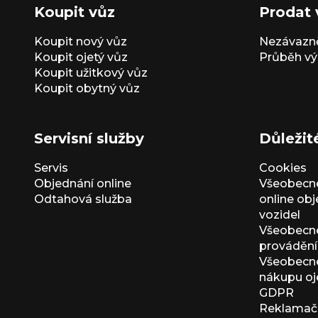
Koupit vůz
Prodat 
Koupit nový vůz
Nezávazně
Koupit ojetý vůz
Průběh vý
Koupit užitkový vůz
Koupit obytný vůz
Servisní služby
Důležit
Servis
Cookies
Objednání online
Všeobecn
Odtahová služba
online ob
vozidel
Všeobecn
provádění 
Všeobecné
nákupu oj
GDPR
Reklamačn