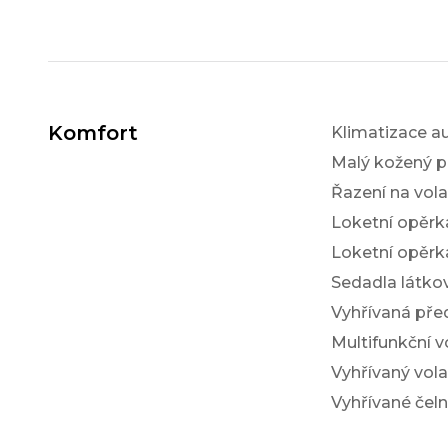
Komfort
Klimatizace a
Malý kožený p
Řazení na vol
Loketní opěrk
Loketní opěrk
Sedadla látko
Vyhřívaná pře
Multifunkční v
Vyhřívaný vola
Vyhřívané čeln