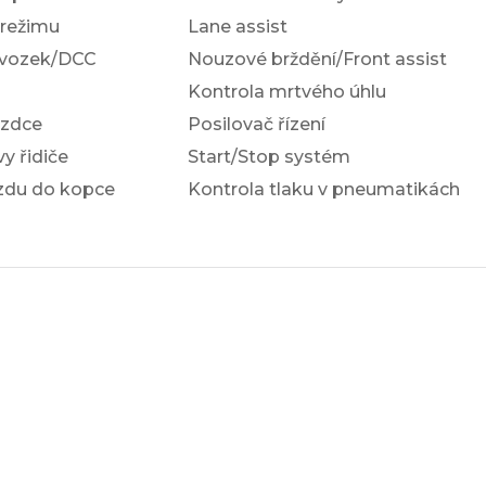
 režimu
Lane assist
dvozek/DCC
Nouzové brždění/Front assist
Kontrola mrtvého úhlu
ezdce
Posilovač řízení
y řidiče
Start/Stop systém
ezdu do kopce
Kontrola tlaku v pneumatikách
a