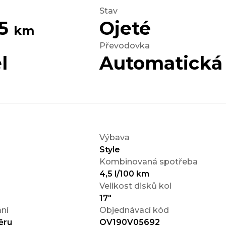
Stav
35
Ojeté
km
Převodovka
l
Automatická
Výbava
Style
Kombinovaná spotřeba
4,5 l/100 km
Velikost disků kol
17"
ní
Objednávací kód
ěru
OV190V05692