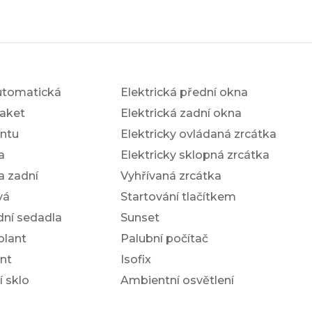
utomatická
Elektrická přední okna
aket
Elektrická zadní okna
antu
Elektricky ovládaná zrcátka
a
Elektricky sklopná zrcátka
a zadní
Vyhřívaná zrcátka
vá
Startování tlačítkem
dní sedadla
Sunset
olant
Palubní počítač
nt
Isofix
í sklo
Ambientní osvětlení