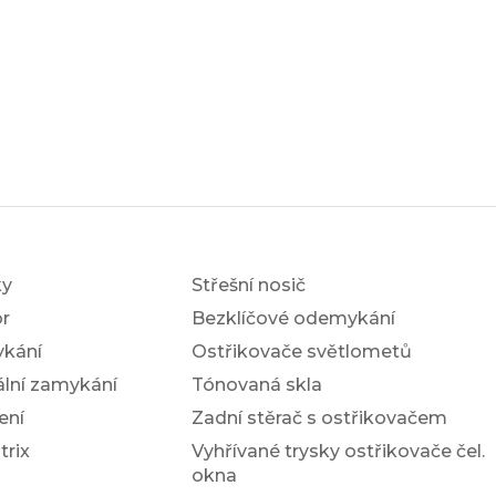
ky
Střešní nosič
r
Bezklíčové odemykání
ykání
Ostřikovače světlometů
ální zamykání
Tónovaná skla
ení
Zadní stěrač s ostřikovačem
trix
Vyhřívané trysky ostřikovače čel.
okna