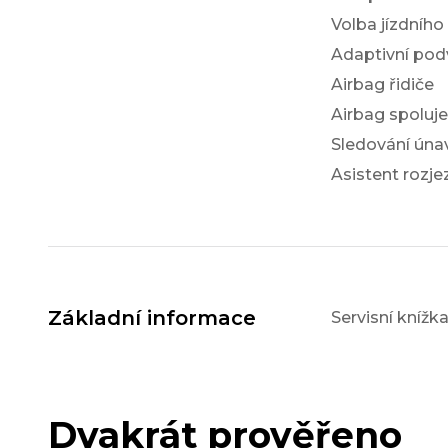
Volba jízdního
Adaptivní po
Airbag řidiče
Airbag spoluj
Sledování únav
Asistent rozj
Základní informace
Servisní knížk
Dvakrát prověřeno