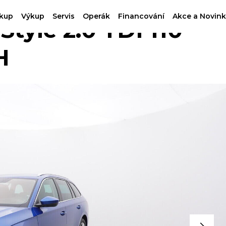
kup
Výkup
Servis
Operák
Financování
Akce a Novink
yle 2.0 TDI 110
H