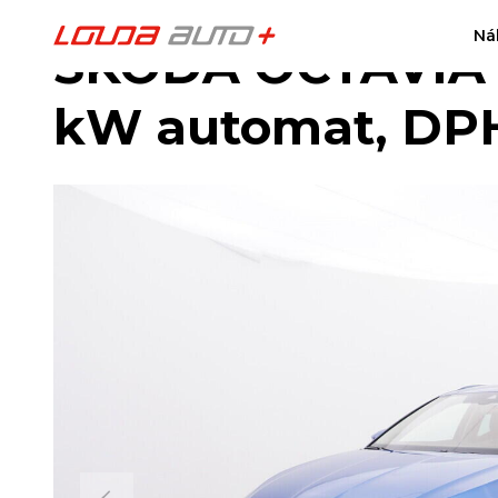
Ná
ŠKODA OCTAVIA St
kW automat, DP