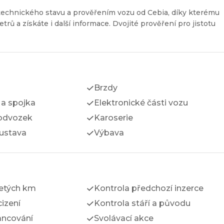
technického stavu a prověřením vozu od Cebia, díky kterému
etrů a získáte i další informace. Dvojité prověření pro jistotu
Brzdy
a spojka
Elektronické části vozu
odvozek
Karoserie
ustava
Výbava
jetých km
Kontrola předchozí inzerce
izení
Kontrola stáří a původu
ancování
Svolávací akce