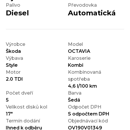
Palivo
Převodovka
Diesel
Automatická
Výrobce
Model
Škoda
OCTAVIA
Výbava
Karoserie
Style
Kombi
Motor
Kombinovaná
2.0 TDI
spotřeba
4,6 l/100 km
Počet dveří
Barva
5
Šedá
Velikost disků kol
Odpočet DPH
17"
S odpočtem DPH
Termín dodání
Objednávací kód
Ihned k odběru
OV190V01349