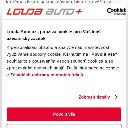
kterému získáte garanci původu, historie, ověříte si
nájezd kilometrů a získáte i další informace. Dvojité
prověření pro jistotu při nákupu.
Louda Auto a.s. používá cookies pro Váš lepší
Kontrola technického stavu
uživatelský zážitek
Motor
K personalizaci obsahu a analýze naší návštěvnosti
Převodovka a spojka
využíváme soubory cookie. Kliknutím na
"Povolit vše"
Nápravy a podvozek
souhlasíte s používáním všech souborů cookies a se
Výfuková soustava
zpracováním osobních údajů. Další informace naleznete
Brzdy
v
Zásadách ochrany osobních údajů
.
Elektronické části vozu
Karoserie
Výbava
Zobrazit detaily
Povolit vše
Prověření vozu od Cebia