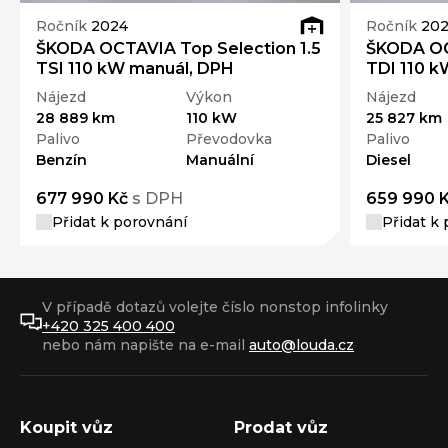
Ročník
2024
Ročník
20
ŠKODA OCTAVIA Top Selection 1.5
ŠKODA OC
TSI 110 kW manuál, DPH
TDI 110 
Nájezd
Výkon
Nájezd
28 889 km
110 kW
25 827 km
Palivo
Převodovka
Palivo
Benzín
Manuální
Diesel
677 990 Kč
s DPH
659 990 
Přidat k porovnání
Přidat k
V případě dotazů volejte číslo nonstop infolinky
+420 325 400 400
nebo nám napište na e-mail
auto@louda.cz
Koupit vůz
Prodat vůz