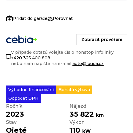
Porovnat
Zobrazit prověření
V případě dotazů volejte číslo nonstop infolinky
+420 325 400 808
nebo nám napište na e-mail
auto@louda.cz
Výhodné financování
Bohatá výbava
Odpočet DPH
Ročník
Nájezd
2023
35 822
km
Stav
Výkon
Ojeté
110
kW