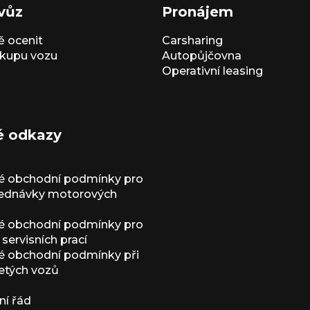
vůz
Pronájem
 ocenit
Carsharing
kupu vozu
Autopůjčovna
Operativní leasing
é odkazy
é obchodní podmínky pro
jednávky motorových
é obchodní podmínky pro
servisních prací
 obchodní podmínky při
etých vozů
í řád