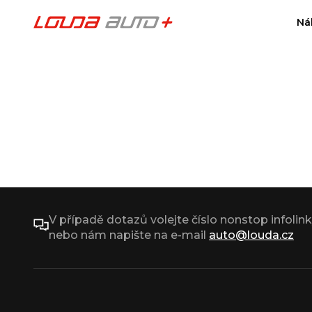
Ná
V případě dotazů volejte číslo nonstop infolin
nebo nám napište na e-mail
auto@louda.cz