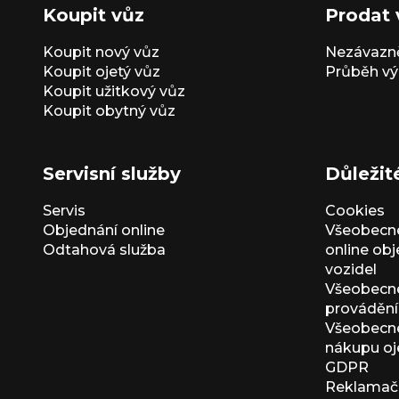
Koupit vůz
Prodat 
Koupit nový vůz
Nezávazně
Koupit ojetý vůz
Průběh vý
Koupit užitkový vůz
Koupit obytný vůz
Servisní služby
Důležit
Servis
Cookies
Objednání online
Všeobecn
Odtahová služba
online ob
vozidel
Všeobecn
provádění 
Všeobecné
nákupu oj
GDPR
Reklamačn