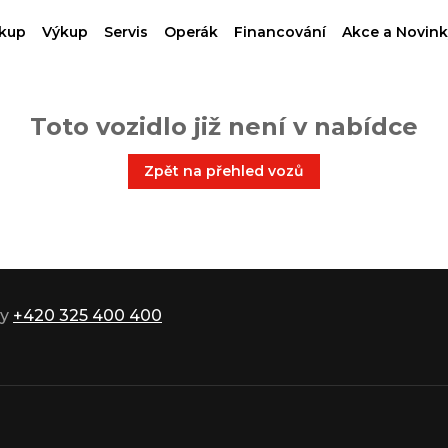
kup
Výkup
Servis
Operák
Financování
Akce a Novink
Toto vozidlo již není v nabídce
Zpět na přehled vozů
ky
+420 325 400 400