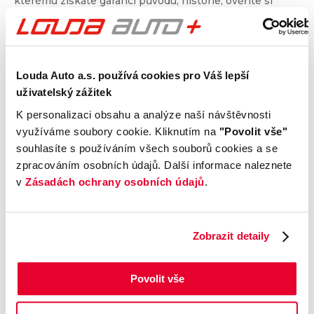
kterému získáte garanci původu, historie, ověříte si
nájezd kilometrů a získáte i další informace. Dvojité
prověření pro jistotu při nákupu.
Louda Auto a.s. používá cookies pro Váš lepší
Kontrola technického stavu
uživatelský zážitek
Motor
K personalizaci obsahu a analýze naší návštěvnosti
Převodovka a spojka
využíváme soubory cookie. Kliknutím na
"Povolit vše"
Nápravy a podvozek
souhlasíte s používáním všech souborů cookies a se
Výfuková soustava
zpracováním osobních údajů. Další informace naleznete
Brzdy
v
Zásadách ochrany osobních údajů
.
Elektronické části vozu
Karoserie
Výbava
Zobrazit detaily
Povolit vše
Prověření vozu od Cebia