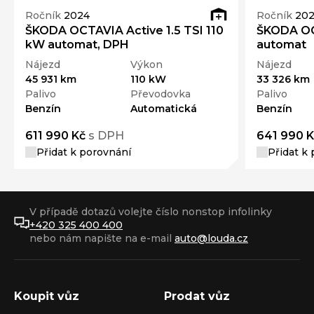
Ročník
2024
Ročník
20
ŠKODA OCTAVIA Active 1.5 TSI 110
ŠKODA OC
kW automat, DPH
automat
Nájezd
Výkon
Nájezd
45 931 km
110 kW
33 326 km
Palivo
Převodovka
Palivo
Benzín
Automatická
Benzín
611 990 Kč
s DPH
641 990 K
Přidat k porovnání
Přidat k
V případě dotazů volejte číslo nonstop infolinky
+420 325 400 400
nebo nám napište na e-mail
auto@louda.cz
Koupit vůz
Prodat vůz