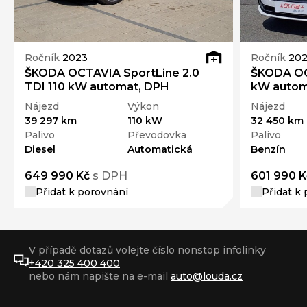
Ročník
2023
Ročník
20
ŠKODA OCTAVIA SportLine 2.0
ŠKODA OCT
TDI 110 kW automat, DPH
kW autom
Nájezd
Výkon
Nájezd
39 297 km
110 kW
32 450 km
Palivo
Převodovka
Palivo
Diesel
Automatická
Benzín
649 990 Kč
s DPH
601 990 K
Přidat k porovnání
Přidat k
V případě dotazů volejte číslo nonstop infolinky
+420 325 400 400
nebo nám napište na e-mail
auto@louda.cz