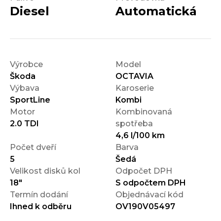
Diesel
Automatická
Výrobce
Model
Škoda
OCTAVIA
Výbava
Karoserie
SportLine
Kombi
Motor
Kombinovaná
2.0 TDI
spotřeba
4,6 l/100 km
Počet dveří
Barva
5
Šedá
Velikost disků kol
Odpočet DPH
18"
S odpočtem DPH
Termín dodání
Objednávací kód
Ihned k odběru
OV190V05497