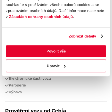
technického stavu a prověřením vozu od Cebia, díky
souhlasíte s používáním všech souborů cookies a se
kterému získáte garanci původu, historie, ověříte si
zpracováním osobních údajů. Další informace naleznete
nájezd kilometrů a získáte i další informace. Dvojité
v
Zásadách ochrany osobních údajů
.
prověření pro jistotu při nákupu.
Zobrazit detaily
Kontrola technického stavu
Motor
Povolit vše
Převodovka a spojka
Nápravy a podvozek
Výfuková soustava
Upravit
Brzdy
Elektronické části vozu
Karoserie
Výbava
Prověření vozu od Cebia