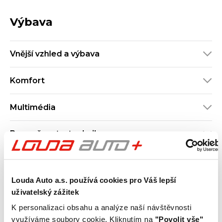
Výbava
Vnější vzhled a výbava
Komfort
Multimédia
Bezpečnost a technika
Základní informace
Louda Auto a.s. používá cookies pro Váš lepší
uživatelský zážitek
Dvakrát prověřeno
K personalizaci obsahu a analýze naší návštěvnosti
Vůz prošel dvojitým prověřením. Důkladnou kontrolou
využíváme soubory cookie. Kliknutím na
"Povolit vše"