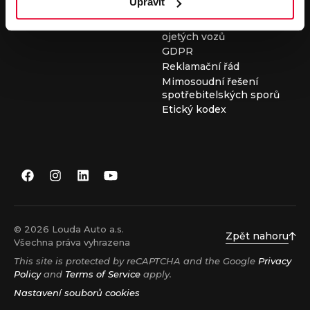
Upravit
Všeobecné obchodní
podmínky při nákupu
ojetých vozů
GDPR
Reklamační řád
Mimosoudní řešení
spotřebitelských sporů
Etický kodex
© 2026 Louda Auto a.s.
Zpět nahoru
Všechna práva vyhrazena
This site is protected by reCAPTCHA and the Google
Privacy
Policy
and
Terms of Service
apply.
Nastavení souborů cookies