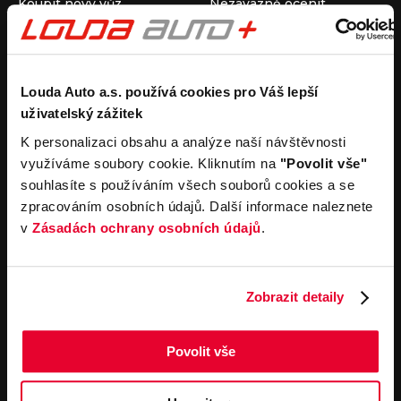
Koupit nový vůz
Nezávazně ocenit
Koupit ojetý vůz
Průběh výkupu vozu
Koupit užitkový vůz
Koupit obytný vůz
Pronájem
Společnost
Louda Auto a.s. používá cookies pro Váš lepší
uživatelský zážitek
Carsharing
Kontakty
Autopůjčovna
Louda Auto+ Poděbrady
K personalizaci obsahu a analýze naší návštěvnosti
Operativní leasing
Obytné vozy
využíváme soubory cookie. Kliknutím na
"Povolit vše"
Novinky
souhlasíte s používáním všech souborů cookies a se
Pro média
zpracováním osobních údajů. Další informace naleznete
Kariéra
v
Zásadách ochrany osobních údajů
.
Servisní služby
Důležité odkazy
Servis
Cookies
Objednání online
Všeobecné obchodní
Zobrazit detaily
podmínky pro online
Odtahová služba
objednávky motorových
vozidel
Povolit vše
Všeobecné obchodní
podmínky pro provádění
servisních prací