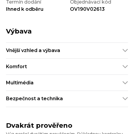
Termín dodání
Objednávací kód
Ihned k odběru
OV190V02613
Výbava
Vnější vzhled a výbava
Komfort
Multimédia
Bezpečnost a technika
Dvakrát prověřeno
Vůz prošel dvojitým prověřením. Důkladnou kontrolou