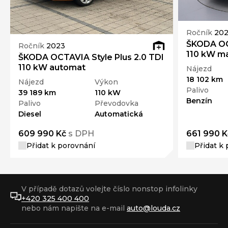
Ročník
202
ŠKODA OC
Ročník
2023
110 kW m
ŠKODA OCTAVIA Style Plus 2.0 TDI
110 kW automat
Nájezd
18 102 km
Nájezd
Výkon
Palivo
39 189 km
110 kW
Benzín
Palivo
Převodovka
Diesel
Automatická
609 990 Kč
s DPH
661 990 K
Přidat k porovnání
Přidat k
V případě dotazů volejte číslo nonstop infolinky
+420 325 400 400
nebo nám napište na e-mail
auto@louda.cz