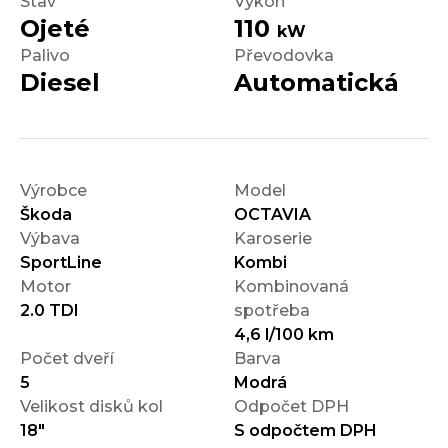
Stav
Výkon
Ojeté
110
kW
Palivo
Převodovka
Diesel
Automatická
Výrobce
Model
Škoda
OCTAVIA
Výbava
Karoserie
SportLine
Kombi
Motor
Kombinovaná
2.0 TDI
spotřeba
4,6 l/100 km
Počet dveří
Barva
5
Modrá
Velikost disků kol
Odpočet DPH
18"
S odpočtem DPH