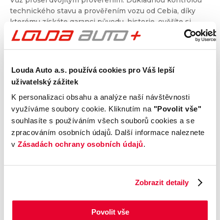
technického stavu a prověřením vozu od Cebia, díky
kterému získáte garanci původu, historie, ověříte si
nájezd kilometrů a získáte i další informace. Dvojité
prověření pro jistotu při nákupu.
Louda Auto a.s. používá cookies pro Váš lepší
Kontrola technického stavu
uživatelský zážitek
Motor
K personalizaci obsahu a analýze naší návštěvnosti
Převodovka a spojka
využíváme soubory cookie. Kliknutím na
"Povolit vše"
Nápravy a podvozek
souhlasíte s používáním všech souborů cookies a se
Výfuková soustava
zpracováním osobních údajů. Další informace naleznete
Brzdy
v
Zásadách ochrany osobních údajů
.
Elektronické části vozu
Karoserie
Zobrazit detaily
Výbava
Povolit vše