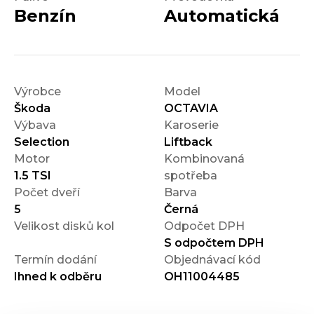
Benzín
Automatická
Výrobce
Model
Škoda
OCTAVIA
Výbava
Karoserie
Selection
Liftback
Motor
Kombinovaná
1.5 TSI
spotřeba
Počet dveří
Barva
5
Černá
Velikost disků kol
Odpočet DPH
S odpočtem DPH
Termín dodání
Objednávací kód
Ihned k odběru
OH11004485