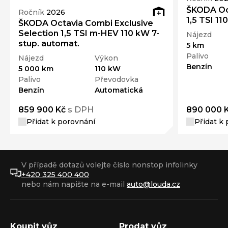
ŠKODA Oc
Ročník
2026
1,5 TSI 11
ŠKODA Octavia Combi Exclusive
Selection 1,5 TSI m-HEV 110 kW 7-
Nájezd
stup. automat.
5 km
Palivo
Nájezd
Výkon
Benzín
5 000 km
110 kW
Palivo
Převodovka
Benzín
Automatická
859 900 Kč
s DPH
890 000 
Přidat k porovnání
Přidat k
V případě dotazů volejte číslo nonstop infolinky
+420 325 400 400
nebo nám napište na e-mail
auto@louda.cz
Koupit vůz
Prodat vůz