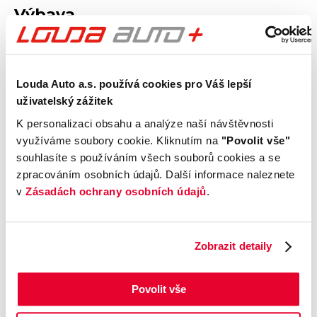
Výbava
Vnější vzhled a výbava
Louda Auto a.s. používá cookies pro Váš lepší
Komfort
uživatelský zážitek
K personalizaci obsahu a analýze naší návštěvnosti
Multimédia
využíváme soubory cookie. Kliknutím na
"Povolit vše"
souhlasíte s používáním všech souborů cookies a se
Bezpečnost a technika
zpracováním osobních údajů. Další informace naleznete
v
Zásadách ochrany osobních údajů
.
Příplatková výbava
Zobrazit detaily
Údaje obsažené v této kartě vozu mají
informativní charakter. Tato indikativní nabídka
Povolit vše
není nabídkou ve smyslu § 1731 nebo § 1732
občanského zákoníku, ani se nejedná o veřejný