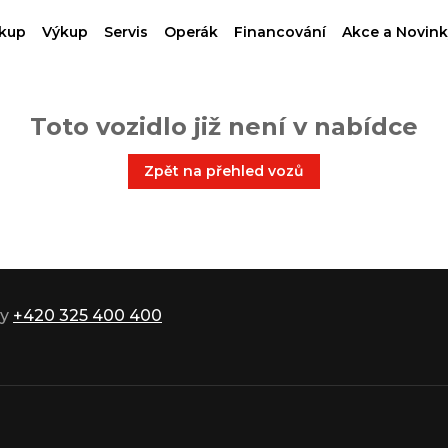
kup
Výkup
Servis
Operák
Financování
Akce a Novink
Toto vozidlo již není v nabídce
Zpět na přehled vozů
ky
+420 325 400 400