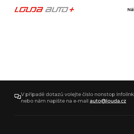
Ná
V případě dotazů volejte číslo nonstop infolin
nebo nám napište na e-mail
auto@louda.cz