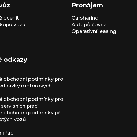
vůz
Pronájem
 ocenit
Carsharing
kupu vozu
Autopůjčovna
Operativní leasing
é odkazy
é obchodní podmínky pro
jednávky motorových
é obchodní podmínky pro
servisních prací
 obchodní podmínky při
etých vozů
í řád