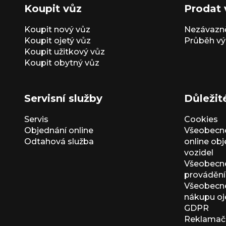
Koupit vůz
Prodat 
Koupit nový vůz
Nezávazně
Koupit ojetý vůz
Průběh vý
Koupit užitkový vůz
Koupit obytný vůz
Servisní služby
Důležit
Servis
Cookies
Objednání online
Všeobecn
Odtahová služba
online ob
vozidel
Všeobecn
provádění 
Všeobecné
nákupu oj
GDPR
Reklamačn