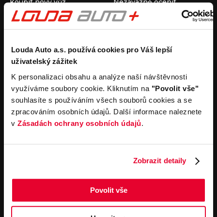
Koupit nový vůz
Nezávazně ocenit
Koupit ojetý vůz
Průběh výkupu vozu
Koupit užitkový vůz
Koupit obytný vůz
Pronájem
Společnost
Louda Auto a.s. používá cookies pro Váš lepší
uživatelský zážitek
Carsharing
Kontakty
Autopůjčovna
Louda Auto+ Poděbrady
K personalizaci obsahu a analýze naší návštěvnosti
Operativní leasing
Obytné vozy
využíváme soubory cookie. Kliknutím na
"Povolit vše"
Novinky
souhlasíte s používáním všech souborů cookies a se
Pro média
zpracováním osobních údajů. Další informace naleznete
Kariéra
v
Zásadách ochrany osobních údajů
.
Servisní služby
Důležité odkazy
Servis
Cookies
Objednání online
Všeobecné obchodní
Zobrazit detaily
podmínky pro online
Odtahová služba
objednávky motorových
vozidel
Povolit vše
Všeobecné obchodní
podmínky pro provádění
servisních prací