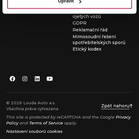
Upravit
Všeobecné obchodní
podmínky při nákupu
ojetých vozů
GDPR
Reklamační řád
Mimosoudní řešení
spotřebitelských sporů
Etický kodex
© 2026 Louda Auto a.s.
Zpět nahoru
Všechna práva vyhrazena
This site is protected by reCAPTCHA and the Google
Privacy
Policy
and
Terms of Service
apply.
Nastavení souborů cookies