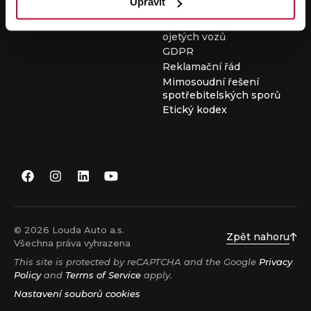
Upravit
Všeobecné obchodní
podmínky při nákupu
ojetých vozů
GDPR
Reklamační řád
Mimosoudní řešení
spotřebitelských sporů
Etický kodex
© 2026 Louda Auto a.s.
Zpět nahoru
Všechna práva vyhrazena
This site is protected by reCAPTCHA and the Google
Privacy
Policy
and
Terms of Service
apply.
Nastavení souborů cookies