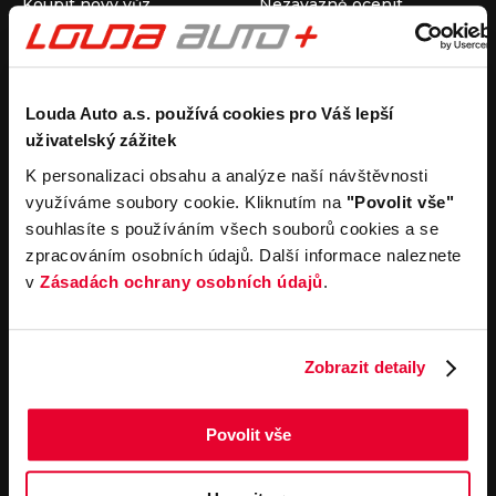
Koupit nový vůz
Nezávazně ocenit
Koupit ojetý vůz
Průběh výkupu vozu
Koupit užitkový vůz
Koupit obytný vůz
Pronájem
Společnost
Louda Auto a.s. používá cookies pro Váš lepší
uživatelský zážitek
Carsharing
Kontakty
Autopůjčovna
Louda Auto+ Poděbrady
K personalizaci obsahu a analýze naší návštěvnosti
Operativní leasing
Obytné vozy
využíváme soubory cookie. Kliknutím na
"Povolit vše"
Novinky
souhlasíte s používáním všech souborů cookies a se
Pro média
zpracováním osobních údajů. Další informace naleznete
Kariéra
v
Zásadách ochrany osobních údajů
.
Servisní služby
Důležité odkazy
Servis
Cookies
Objednání online
Všeobecné obchodní
Zobrazit detaily
podmínky pro online
Odtahová služba
objednávky motorových
vozidel
Povolit vše
Všeobecné obchodní
podmínky pro provádění
servisních prací