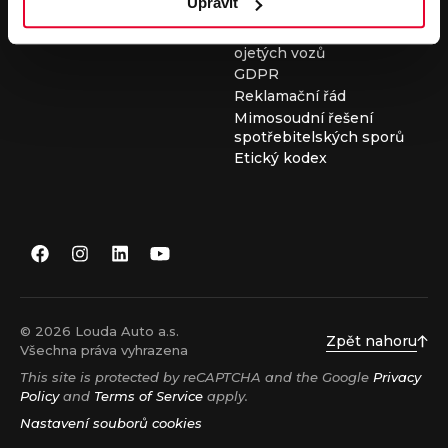
Upravit
Všeobecné obchodní
podmínky při nákupu
ojetých vozů
GDPR
Reklamační řád
Mimosoudní řešení
spotřebitelských sporů
Etický kodex
© 2026 Louda Auto a.s.
Zpět nahoru
Všechna práva vyhrazena
This site is protected by reCAPTCHA and the Google
Privacy
Policy
and
Terms of Service
apply.
Nastavení souborů cookies