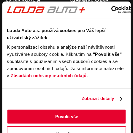
Koupit nový vůz
Nezávazně ocenit
Koupit ojetý vůz
Průběh výkupu vozu
Koupit užitkový vůz
Koupit obytný vůz
Pronájem
Společnost
Louda Auto a.s. používá cookies pro Váš lepší
uživatelský zážitek
Carsharing
Kontakty
Autopůjčovna
Louda Auto+ Poděbrady
K personalizaci obsahu a analýze naší návštěvnosti
Operativní leasing
Obytné vozy
využíváme soubory cookie. Kliknutím na
"Povolit vše"
Novinky
souhlasíte s používáním všech souborů cookies a se
Pro média
zpracováním osobních údajů. Další informace naleznete
Kariéra
v
Zásadách ochrany osobních údajů
.
Servisní služby
Důležité odkazy
Servis
Cookies
Objednání online
Všeobecné obchodní
Zobrazit detaily
podmínky pro online
Odtahová služba
objednávky motorových
vozidel
Povolit vše
Všeobecné obchodní
podmínky pro provádění
servisních prací