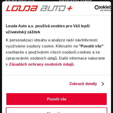
Koupit nový vůz
Nezávazně ocenit
Koupit ojetý vůz
Průběh výkupu vozu
Koupit užitkový vůz
Koupit obytný vůz
Pronájem
Společnost
Louda Auto a.s. používá cookies pro Váš lepší
uživatelský zážitek
Carsharing
Kontakty
Autopůjčovna
Louda Auto+ Poděbrady
K personalizaci obsahu a analýze naší návštěvnosti
Operativní leasing
Obytné vozy
využíváme soubory cookie. Kliknutím na
"Povolit vše"
Novinky
souhlasíte s používáním všech souborů cookies a se
Pro média
zpracováním osobních údajů. Další informace naleznete
Kariéra
v
Zásadách ochrany osobních údajů
.
Servisní služby
Důležité odkazy
Servis
Cookies
Objednání online
Všeobecné obchodní
Zobrazit detaily
podmínky pro online
Odtahová služba
objednávky motorových
vozidel
Povolit vše
Všeobecné obchodní
podmínky pro provádění
servisních prací