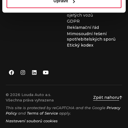
Upravit
Všeobecné obchodní
podmínky při nákupu
ojetých vozů
GDPR
Reklamační řád
Mimosoudní řešení
spotřebitelských sporů
Etický kodex
© 2026 Louda Auto a.s.
Zpět nahoru
Všechna práva vyhrazena
This site is protected by reCAPTCHA and the Google
Privacy
Policy
and
Terms of Service
apply.
Nastavení souborů cookies