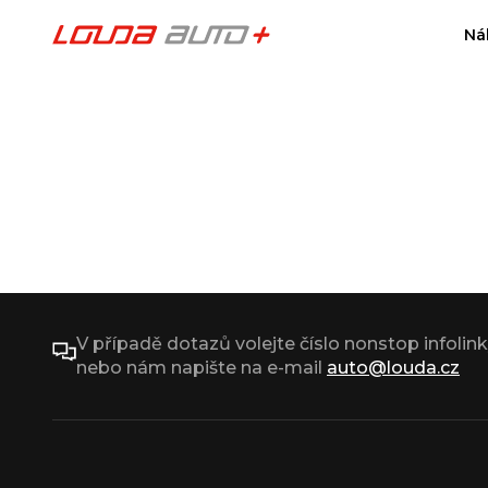
Ná
V případě dotazů volejte číslo nonstop infolin
nebo nám napište na e-mail
auto@louda.cz