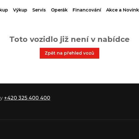
kup
Výkup
Servis
Operák
Financování
Akce a Novink
Toto vozidlo již není v nabídce
Zpět na přehled vozů
ky
+420 325 400 400