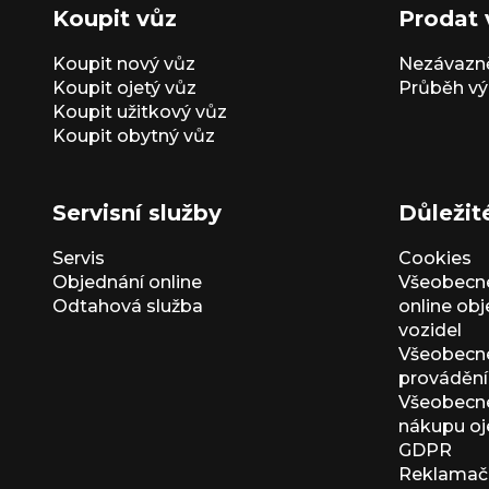
Koupit vůz
Prodat 
Koupit nový vůz
Nezávazně
Koupit ojetý vůz
Průběh vý
Koupit užitkový vůz
Koupit obytný vůz
Servisní služby
Důležit
Servis
Cookies
Objednání online
Všeobecn
Odtahová služba
online ob
vozidel
Všeobecn
provádění 
Všeobecné
nákupu oj
GDPR
Reklamačn