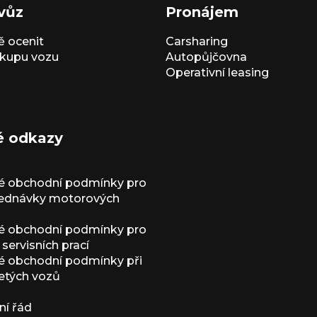
vůz
Pronájem
 ocenit
Carsharing
kupu vozu
Autopůjčovna
Operativní leasing
é odkazy
é obchodní podmínky pro
jednávky motorových
é obchodní podmínky pro
servisních prací
 obchodní podmínky při
etých vozů
í řád