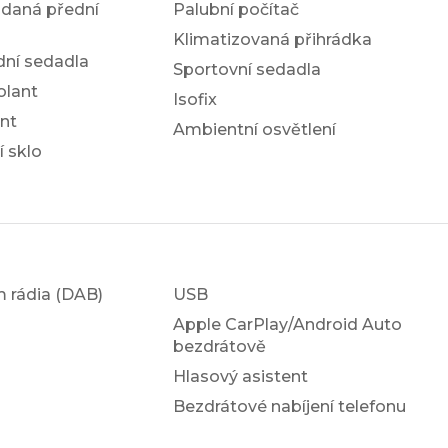
ádaná přední
Palubní počítač
Klimatizovaná přihrádka
dní sedadla
Sportovní sedadla
olant
Isofix
nt
Ambientní osvětlení
í sklo
em rádia (DAB)
USB
Apple CarPlay/Android Auto
bezdrátově
Hlasový asistent
Bezdrátové nabíjení telefonu