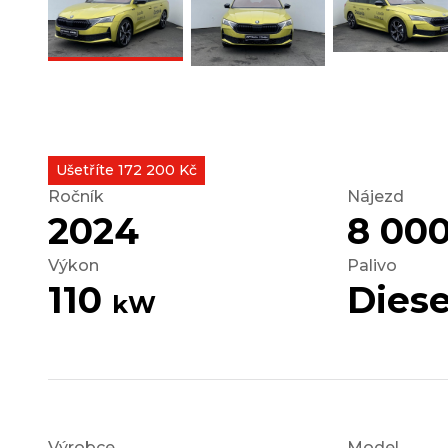
Ušetříte 172 200 Kč
Ročník
Nájezd
2024
8 00
Výkon
Palivo
110
Diese
kW
Výrobce
Model