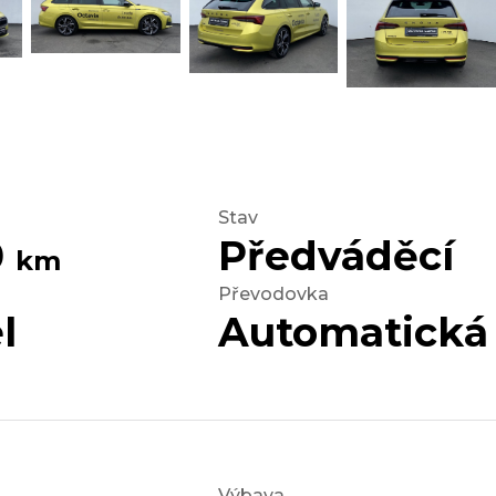
Stav
0
Předváděcí
km
Převodovka
l
Automatická
Výbava