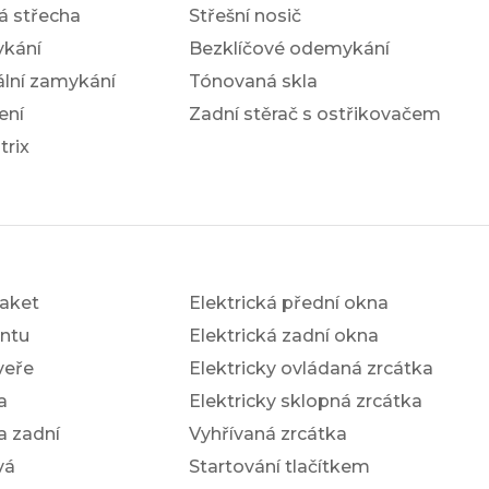
á střecha
Střešní nosič
ykání
Bezklíčové odemykání
ální zamykání
Tónovaná skla
ení
Zadní stěrač s ostřikovačem
trix
aket
Elektrická přední okna
antu
Elektrická zadní okna
veře
Elektricky ovládaná zrcátka
a
Elektricky sklopná zrcátka
a zadní
Vyhřívaná zrcátka
vá
Startování tlačítkem