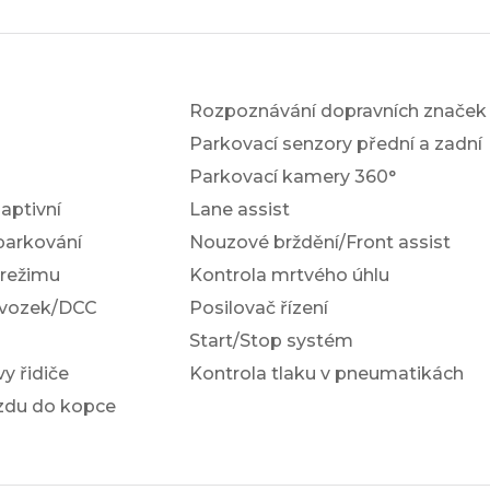
Rozpoznávání dopravních značek
Parkovací senzory přední a zadní
Parkovací kamery 360°
ptivní
Lane assist
parkování
Nouzové brždění/Front assist
 režimu
Kontrola mrtvého úhlu
dvozek/DCC
Posilovač řízení
Start/Stop systém
y řidiče
Kontrola tlaku v pneumatikách
ezdu do kopce