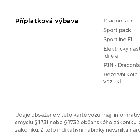
Příplatková výbava
Dragon skin
Sport pack
Sportline FL
Elektricky nas
idi e a
PJN - Draconis
Rezervní kolo
vozu,kl
Údaje obsažené v této kartě vozu mají informativn
smyslu § 1731 nebo § 1732 občanského zákoníku, a
zákoníku. Z této indikativní nabídky nevzniká nár