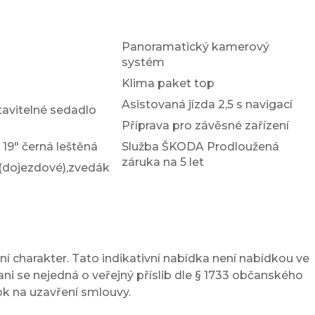
Panoramatický kamerový
systém
Klima paket top
Asistovaná jízda 2,5 s navigací
tavitelné sedadlo
Příprava pro závěsné zařízení
 19" černá leštěná
Služba ŠKODA Prodloužená
záruka na 5 let
 (dojezdové),zvedák
í charakter. Tato indikativní nabídka není nabídkou ve
ni se nejedná o veřejný příslib dle § 1733 občanského
ok na uzavření smlouvy.