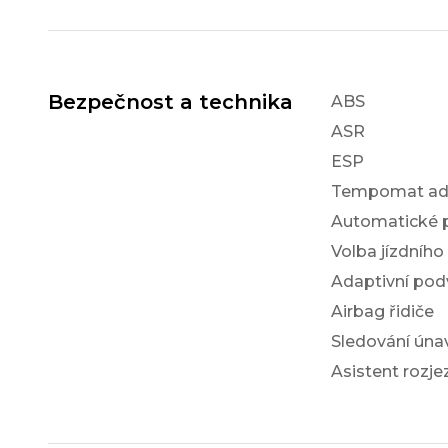
Bezpečnost a technika
ABS
ASR
ESP
Tempomat ada
Automatické 
Volba jízdního
Adaptivní po
Airbag řidiče
Sledování únav
Asistent rozj