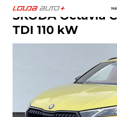
Ná
ŠKODA Octavia Co
TDI 110 kW