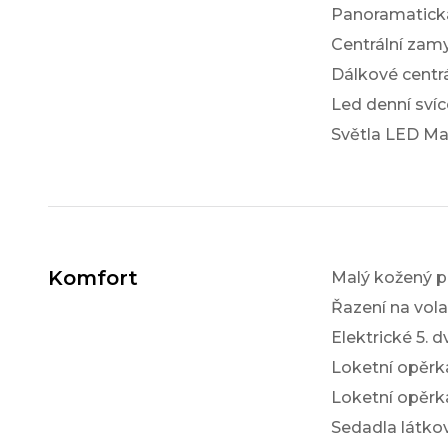
Panoramatick
Centrální zam
Dálkové centr
Led denní svíc
Světla LED Ma
Komfort
Malý kožený p
Řazení na vol
Elektrické 5. d
Loketní opěrk
Loketní opěrk
Sedadla látko