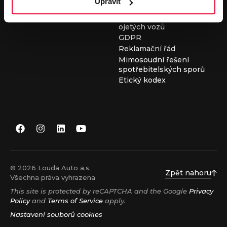
Upravit
Všeobecné obchodní
podmínky při nákupu
ojetých vozů
GDPR
Reklamační řád
Mimosoudní řešení
spotřebitelských sporů
Etický kodex
© 2026 Louda Auto a.s.
Zpět nahoru
Všechna práva vyhrazena
This site is protected by reCAPTCHA and the Google
Privacy
Policy
and
Terms of Service
apply.
Nastavení souborů cookies