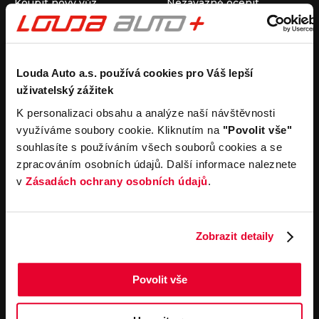
Koupit nový vůz
Nezávazně ocenit
Koupit ojetý vůz
Průběh výkupu vozu
Koupit užitkový vůz
Koupit obytný vůz
Pronájem
Společnost
Louda Auto a.s. používá cookies pro Váš lepší
uživatelský zážitek
Carsharing
Kontakty
Autopůjčovna
Louda Auto+ Poděbrady
K personalizaci obsahu a analýze naší návštěvnosti
Operativní leasing
Obytné vozy
využíváme soubory cookie. Kliknutím na
"Povolit vše"
Novinky
souhlasíte s používáním všech souborů cookies a se
Pro média
zpracováním osobních údajů. Další informace naleznete
Kariéra
v
Zásadách ochrany osobních údajů
.
Servisní služby
Důležité odkazy
Servis
Cookies
Objednání online
Všeobecné obchodní
Zobrazit detaily
podmínky pro online
Odtahová služba
objednávky motorových
vozidel
Povolit vše
Všeobecné obchodní
podmínky pro provádění
servisních prací