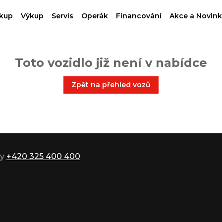
kup
Výkup
Servis
Operák
Financování
Akce a Novink
Toto vozidlo již není v nabídce
Zpět na přehled vozů
ky
+420 325 400 400