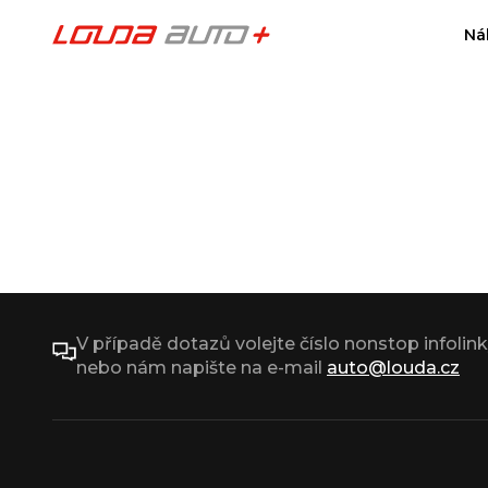
Ná
V případě dotazů volejte číslo nonstop infolin
nebo nám napište na e-mail
auto@louda.cz