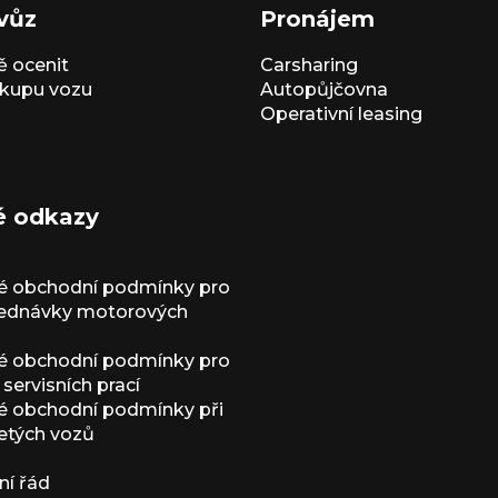
vůz
Pronájem
 ocenit
Carsharing
kupu vozu
Autopůjčovna
Operativní leasing
é odkazy
é obchodní podmínky pro
jednávky motorových
é obchodní podmínky pro
servisních prací
 obchodní podmínky při
etých vozů
í řád