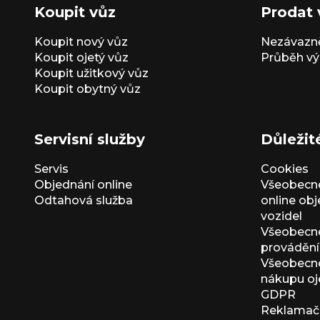
Koupit vůz
Prodat 
Koupit nový vůz
Nezávazně
Koupit ojetý vůz
Průběh vý
Koupit užitkový vůz
Koupit obytný vůz
Servisní služby
Důležit
Servis
Cookies
Objednání online
Všeobecn
Odtahová služba
online ob
vozidel
Všeobecn
provádění 
Všeobecné
nákupu oj
GDPR
Reklamačn