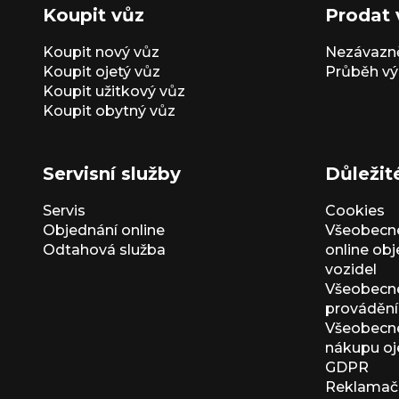
Koupit vůz
Prodat 
Koupit nový vůz
Nezávazně
Koupit ojetý vůz
Průběh vý
Koupit užitkový vůz
Koupit obytný vůz
Servisní služby
Důležit
Servis
Cookies
Objednání online
Všeobecn
Odtahová služba
online ob
vozidel
Všeobecn
provádění 
Všeobecné
nákupu oj
GDPR
Reklamačn