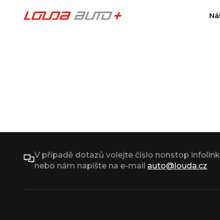
Ná
V případě dotazů volejte číslo nonstop infolin
nebo nám napište na e-mail
auto@louda.cz