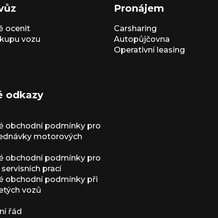
vůz
Pronájem
 ocenit
Carsharing
kupu vozu
Autopůjčovna
Operativní leasing
é odkazy
é obchodní podmínky pro
jednávky motorových
é obchodní podmínky pro
servisních prací
 obchodní podmínky při
etých vozů
í řád