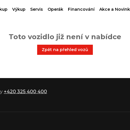
kup
Výkup
Servis
Operák
Financování
Akce a Novink
Toto vozidlo již není v nabídce
Zpět na přehled vozů
ky
+420 325 400 400