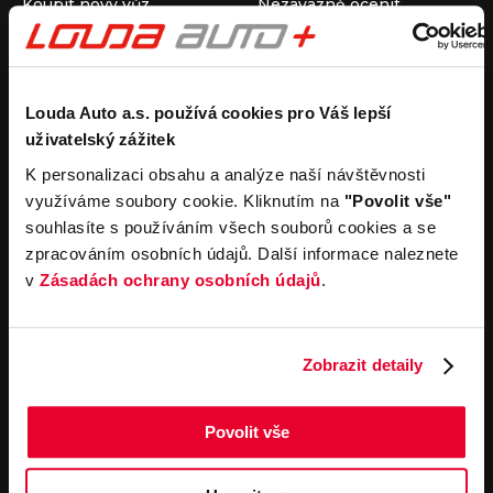
Koupit nový vůz
Nezávazně ocenit
Koupit ojetý vůz
Průběh výkupu vozu
Koupit užitkový vůz
Koupit obytný vůz
Pronájem
Společnost
Louda Auto a.s. používá cookies pro Váš lepší
uživatelský zážitek
Carsharing
Kontakty
Autopůjčovna
Louda Auto+ Poděbrady
K personalizaci obsahu a analýze naší návštěvnosti
Operativní leasing
Obytné vozy
využíváme soubory cookie. Kliknutím na
"Povolit vše"
Novinky
souhlasíte s používáním všech souborů cookies a se
Pro média
zpracováním osobních údajů. Další informace naleznete
Kariéra
v
Zásadách ochrany osobních údajů
.
Servisní služby
Důležité odkazy
Servis
Cookies
Objednání online
Všeobecné obchodní
Zobrazit detaily
podmínky pro online
Odtahová služba
objednávky motorových
vozidel
Povolit vše
Všeobecné obchodní
podmínky pro provádění
servisních prací