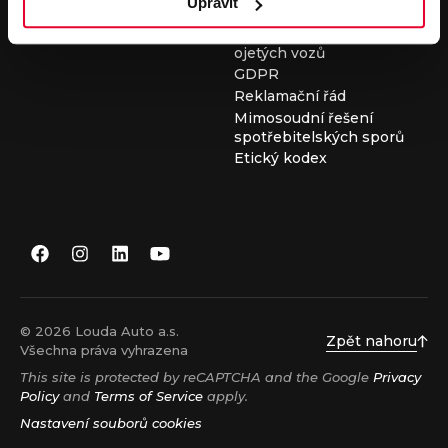
Upravit
Všeobecné obchodní
podmínky při nákupu
ojetých vozů
GDPR
Reklamační řád
Mimosoudní řešení
spotřebitelských sporů
Etický kodex
© 2026 Louda Auto a.s.
Zpět nahoru
Všechna práva vyhrazena
This site is protected by reCAPTCHA and the Google
Privacy
Policy
and
Terms of Service
apply.
Nastavení souborů cookies