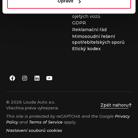
Upravit
Všeobecné obchodní
podmínky při nákupu
ojetých vozů
GDPR
Reklamační řád
Mimosoudní řešení
spotřebitelských sporů
Etický kodex
© 2026 Louda Auto a.s.
Zpět nahoru
Všechna práva vyhrazena
This site is protected by reCAPTCHA and the Google
Privacy
Policy
and
Terms of Service
apply.
Nastavení souborů cookies