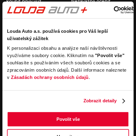
Koupit nový vůz
Nezávazně ocenit
Koupit ojetý vůz
Průběh výkupu vozu
Koupit užitkový vůz
Koupit obytný vůz
Pronájem
Společnost
Louda Auto a.s. používá cookies pro Váš lepší
uživatelský zážitek
Carsharing
Kontakty
Autopůjčovna
Louda Auto+ Poděbrady
K personalizaci obsahu a analýze naší návštěvnosti
Operativní leasing
Obytné vozy
využíváme soubory cookie. Kliknutím na
"Povolit vše"
Novinky
souhlasíte s používáním všech souborů cookies a se
Pro média
zpracováním osobních údajů. Další informace naleznete
Kariéra
v
Zásadách ochrany osobních údajů
.
Servisní služby
Důležité odkazy
Servis
Cookies
Objednání online
Všeobecné obchodní
Zobrazit detaily
podmínky pro online
Odtahová služba
objednávky motorových
vozidel
Povolit vše
Všeobecné obchodní
podmínky pro provádění
servisních prací