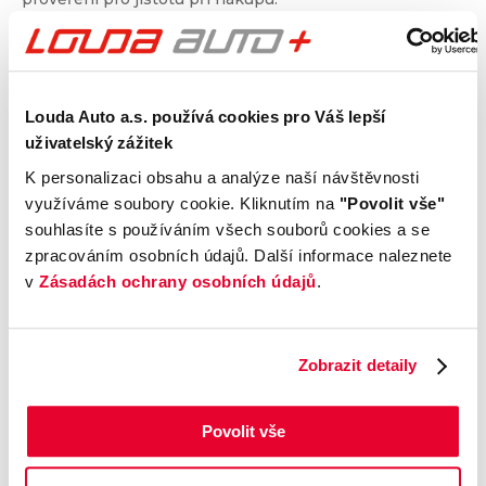
Kontrola technického stavu
Motor
Louda Auto a.s. používá cookies pro Váš lepší
Převodovka a spojka
uživatelský zážitek
Nápravy a podvozek
K personalizaci obsahu a analýze naší návštěvnosti
Výfuková soustava
využíváme soubory cookie. Kliknutím na
"Povolit vše"
Brzdy
souhlasíte s používáním všech souborů cookies a se
Elektronické části vozu
zpracováním osobních údajů. Další informace naleznete
Karoserie
v
Zásadách ochrany osobních údajů
.
Výbava
Zobrazit detaily
Prověření vozu od Cebia
Povolit vše
Kontrola najetých km
Kontrola odcizení