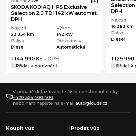
Ročník
2025
Selection
ŠKODA KODIAQ II PS Exclusive
DPH
Selection 2.0 TDI 142 kW automat,
DPH
Nájezd
16 383 km
Nájezd
Výkon
Palivo
22 354 km
142 kW
Diesel
Palivo
Převodovka
Diesel
Automatická
1 144 990 Kč
s DPH
1 129 990
Přidat k porovnání
Přidat k
V případě dotazů volejte číslo nonstop infolinky
+420 325 400 400
nebo nám napište na e-mail
auto@louda.cz
Koupit vůz
Prodat vůz