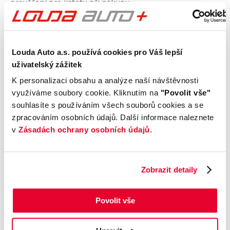
prověření pro jistotu při nákupu.
Kontrola technického stavu
Louda Auto a.s. používá cookies pro Váš lepší
Motor
uživatelský zážitek
Převodovka a spojka
Nápravy a podvozek
K personalizaci obsahu a analýze naší návštěvnosti
využíváme soubory cookie. Kliknutím na
"Povolit vše"
Výfuková soustava
souhlasíte s používáním všech souborů cookies a se
Brzdy
zpracováním osobních údajů. Další informace naleznete
Elektronické části vozu
v
Zásadách ochrany osobních údajů
.
Karoserie
Výbava
Zobrazit detaily
Prověření vozu od Cebia
Povolit vše
Kontrola najetých km
Kontrola odcizení