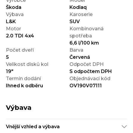
Výrobce
Model
Škoda
Kodiaq
Výbava
Karoserie
L&K
SUV
Motor
Kombinovaná
2.0 TDI 4x4
spotřeba
6,6 l/100 km
Počet dveří
Barva
5
Červená
Velikost disků kol
Odpočet DPH
19"
S odpočtem DPH
Termín dodání
Objednávací kód
Ihned k odběru
OV190V07111
Výbava
Vnější vzhled a výbava