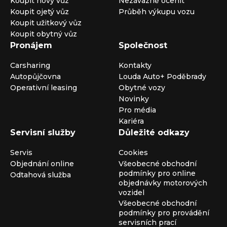
Koupit nový vůz
Nezávazně ocenit
Koupit ojetý vůz
Průběh výkupu vozu
Koupit užitkový vůz
Koupit obytný vůz
Pronájem
Společnost
Carsharing
Kontakty
Autopůjčovna
Louda Auto+ Poděbrady
Operativní leasing
Obytné vozy
Novinky
Pro média
Kariéra
Servisní služby
Důležité odkazy
Servis
Cookies
Objednání online
Všeobecné obchodní
podmínky pro online
Odtahová služba
objednávky motorových
vozidel
Všeobecné obchodní
podmínky pro provádění
servisních prací