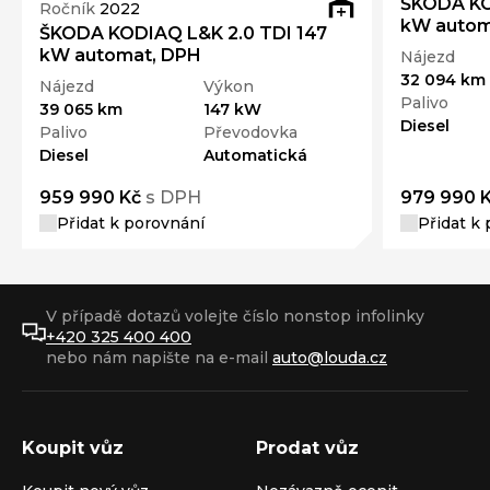
ŠKODA KO
Ročník
2022
kW autom
ŠKODA KODIAQ L&K 2.0 TDI 147
kW automat, DPH
Nájezd
32 094 km
Nájezd
Výkon
Palivo
39 065 km
147 kW
Diesel
Palivo
Převodovka
Diesel
Automatická
959 990 Kč
s DPH
979 990 
Přidat k porovnání
Přidat k
V případě dotazů volejte číslo nonstop infolinky
+420 325 400 400
nebo nám napište na e-mail
auto@louda.cz
Koupit vůz
Prodat vůz