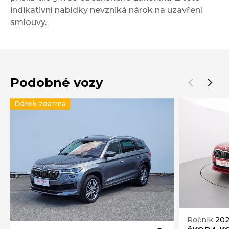
indikativní nabídky nevzniká nárok na uzavření
smlouvy.
Podobné vozy
Dárek zdarma
Ročník
20