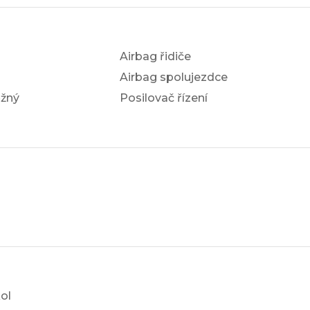
Airbag řidiče
Airbag spolujezdce
žný
Posilovač řízení
a
ol