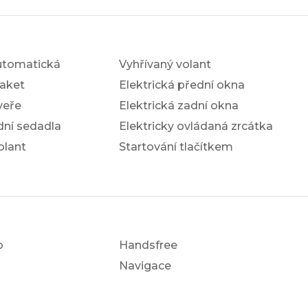
utomatická
Vyhřívaný volant
aket
Elektrická přední okna
veře
Elektrická zadní okna
dní sedadla
Elektricky ovládaná zrcátka
olant
Startování tlačítkem
o
Handsfree
Navigace