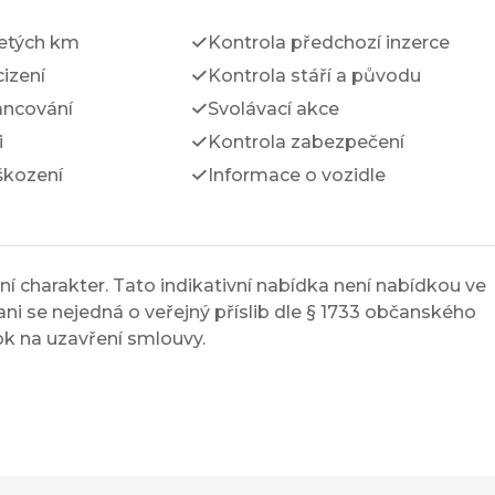
jetých km
Kontrola předchozí inzerce
izení
Kontrola stáří a původu
ancování
Svolávací akce
i
Kontrola zabezpečení
škození
Informace o vozidle
í charakter. Tato indikativní nabídka není nabídkou ve
ni se nejedná o veřejný příslib dle § 1733 občanského
ok na uzavření smlouvy.