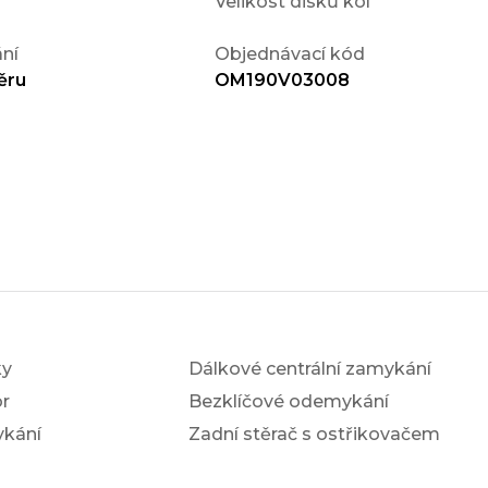
Velikost disků kol
ní
Objednávací kód
ěru
OM190V03008
ky
Dálkové centrální zamykání
r
Bezklíčové odemykání
ykání
Zadní stěrač s ostřikovačem