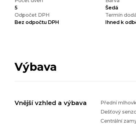
Počet dveří
Barva
5
Šedá
Odpočet DPH
Termín dodá
Bez odpočtu DPH
Ihned k odb
Výbava
Vnější vzhled a výbava
Přední mlhov
Dešťový senzo
Centrální zam