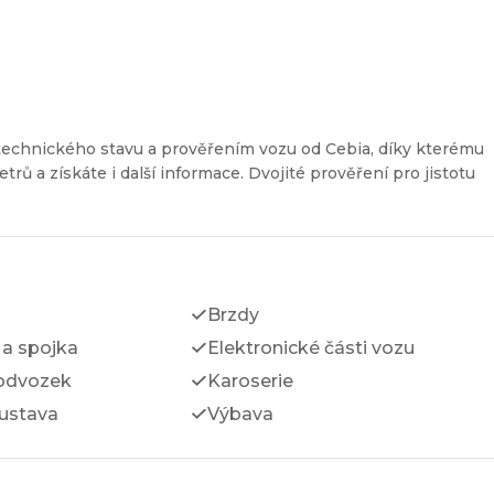
technického stavu a prověřením vozu od Cebia, díky kterému
etrů a získáte i další informace. Dvojité prověření pro jistotu
Brzdy
a spojka
Elektronické části vozu
odvozek
Karoserie
ustava
Výbava