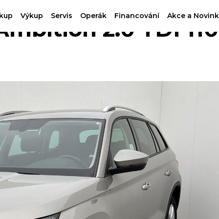
kup
Výkup
Servis
Operák
Financování
Akce a Novink
bition 2.0 TDI 110