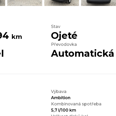
Stav
194
Ojeté
km
Převodovka
l
Automatická
Výbava
Ambition
Kombinovaná spotřeba
5,7 l/100 km