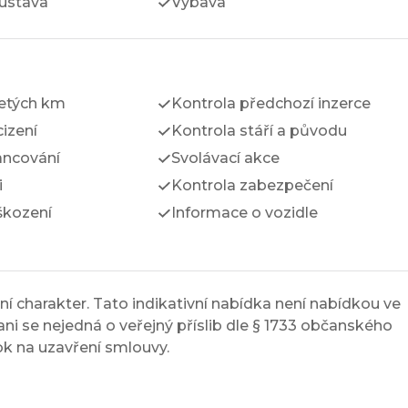
ustava
Výbava
jetých km
Kontrola předchozí inzerce
izení
Kontrola stáří a původu
ancování
Svolávací akce
i
Kontrola zabezpečení
škození
Informace o vozidle
í charakter. Tato indikativní nabídka není nabídkou ve
ni se nejedná o veřejný příslib dle § 1733 občanského
ok na uzavření smlouvy.