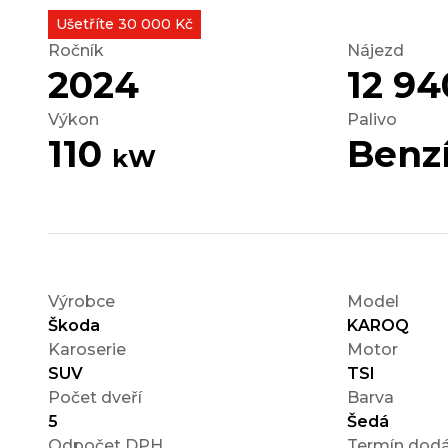
Ušetříte 30 000 Kč
Ročník
Nájezd
2024
12 9
Výkon
Palivo
110
Benz
kW
Výrobce
Model
Škoda
KAROQ
Karoserie
Motor
SUV
TSI
Počet dveří
Barva
5
Šedá
Odpočet DPH
Termín dodá