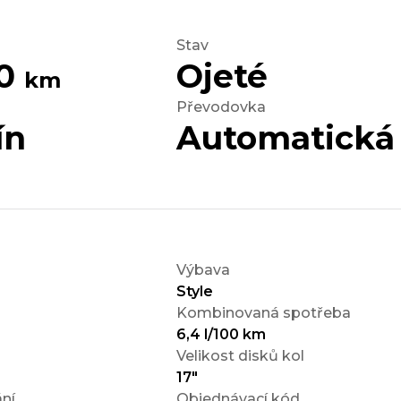
Stav
40
Ojeté
km
Převodovka
ín
Automatická
Výbava
Style
Kombinovaná spotřeba
6,4 l/100 km
Velikost disků kol
17"
ní
Objednávací kód