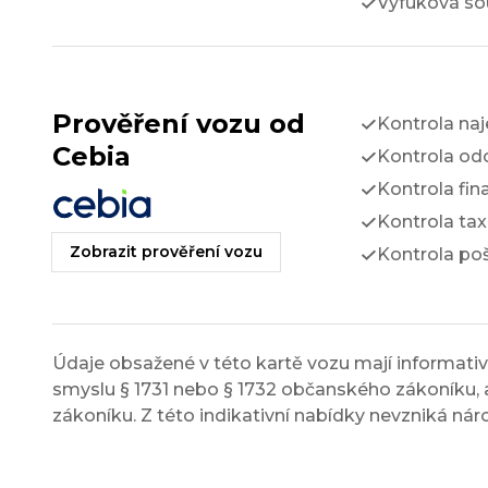
Výfuková so
Prověření vozu od
Kontrola na
Cebia
Kontrola odc
Kontrola fin
Kontrola tax
Zobrazit prověření vozu
Kontrola po
Údaje obsažené v této kartě vozu mají informativn
smyslu § 1731 nebo § 1732 občanského zákoníku, a
zákoníku. Z této indikativní nabídky nevzniká nár