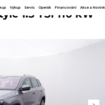
kup
Výkup
Servis
Operák
Financování
Akce a Novink
le 1.5 TSI 110 kW