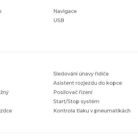
o
Navigace
USB
Sledování únavy řidiče
Asistent rozjezdu do kopce
žný
Posilovač řízení
Start/Stop systém
ezdce
Kontrola tlaku v pneumatikách