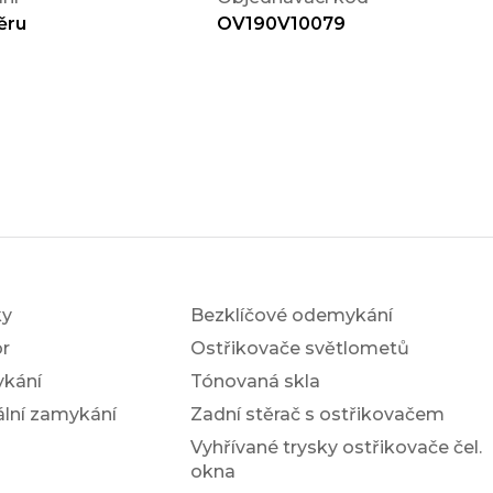
ěru
OV190V10079
ky
Bezklíčové odemykání
r
Ostřikovače světlometů
ykání
Tónovaná skla
ální zamykání
Zadní stěrač s ostřikovačem
Vyhřívané trysky ostřikovače čel.
okna