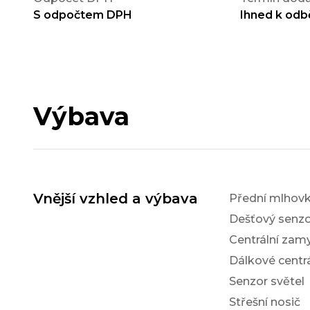
S odpočtem DPH
Ihned k odb
Výbava
Vnější vzhled a výbava
Přední mlhov
Dešťový senzo
Centrální zam
Dálkové centr
Senzor světel
Střešní nosič