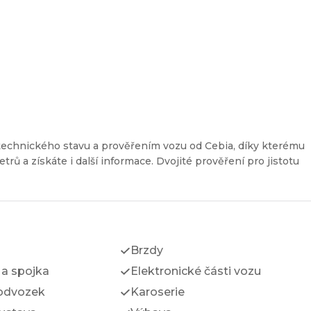
a
technického stavu a prověřením vozu od Cebia, díky kterému
etrů a získáte i další informace. Dvojité prověření pro jistotu
Brzdy
a spojka
Elektronické části vozu
odvozek
Karoserie