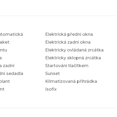
utomatická
Elektrická přední okna
aket
Elektrická zadní okna
antu
Elektricky ovládaná zrcátka
a
Elektricky sklopná zrcátka
a zadní
Startování tlačítkem
dní sedadla
Sunset
olant
Klimatizovaná přihrádka
nt
Isofix