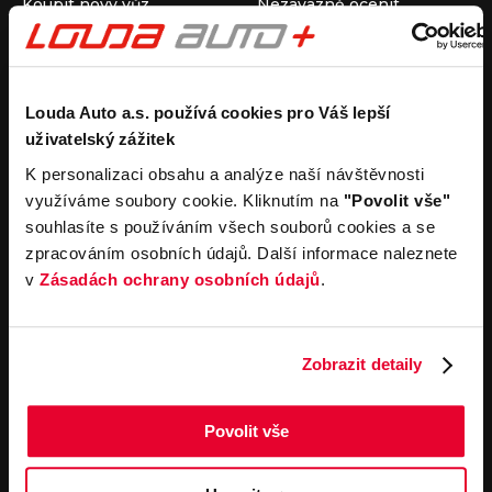
Koupit nový vůz
Nezávazně ocenit
Koupit ojetý vůz
Průběh výkupu vozu
Koupit užitkový vůz
Koupit obytný vůz
Pronájem
Společnost
Louda Auto a.s. používá cookies pro Váš lepší
uživatelský zážitek
Carsharing
Kontakty
Autopůjčovna
Louda Auto+ Poděbrady
K personalizaci obsahu a analýze naší návštěvnosti
Operativní leasing
Obytné vozy
využíváme soubory cookie. Kliknutím na
"Povolit vše"
Novinky
souhlasíte s používáním všech souborů cookies a se
Pro média
zpracováním osobních údajů. Další informace naleznete
Kariéra
v
Zásadách ochrany osobních údajů
.
Servisní služby
Důležité odkazy
Servis
Cookies
Objednání online
Všeobecné obchodní
Zobrazit detaily
podmínky pro online
Odtahová služba
objednávky motorových
vozidel
Povolit vše
Všeobecné obchodní
podmínky pro provádění
servisních prací