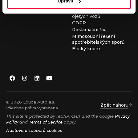
Upravit
Všeobecné obchodní
podmínky při nákupu
ojetých vozů
GDPR
Reklamační řád
Mimosoudní řešení
spotřebitelských sporů
Etický kodex
© 2026 Louda Auto a.s.
Zpět nahoru
Všechna práva vyhrazena
This site is protected by reCAPTCHA and the Google
Privacy
Policy
and
Terms of Service
apply.
Nastavení souborů cookies