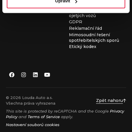
Upravit
Všeobecné obchodní
podmínky při nákupu
ojetých vozů
GDPR
Reklamační řád
Mimosoudní řešení
spotřebitelských sporů
Etický kodex
© 2026 Louda Auto a.s.
Zpět nahoru
Všechna práva vyhrazena
This site is protected by reCAPTCHA and the Google
Privacy
Policy
and
Terms of Service
apply.
Nastavení souborů cookies