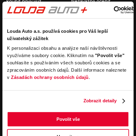
Koupit nový vůz
Nezávazně ocenit
Koupit ojetý vůz
Průběh výkupu vozu
Koupit užitkový vůz
Koupit obytný vůz
Pronájem
Společnost
Louda Auto a.s. používá cookies pro Váš lepší
uživatelský zážitek
Carsharing
Kontakty
Autopůjčovna
Louda Auto+ Poděbrady
K personalizaci obsahu a analýze naší návštěvnosti
Operativní leasing
Obytné vozy
využíváme soubory cookie. Kliknutím na
"Povolit vše"
Novinky
souhlasíte s používáním všech souborů cookies a se
Pro média
zpracováním osobních údajů. Další informace naleznete
Kariéra
v
Zásadách ochrany osobních údajů
.
Servisní služby
Důležité odkazy
Servis
Cookies
Objednání online
Všeobecné obchodní
Zobrazit detaily
podmínky pro online
Odtahová služba
objednávky motorových
vozidel
Povolit vše
Všeobecné obchodní
podmínky pro provádění
servisních prací