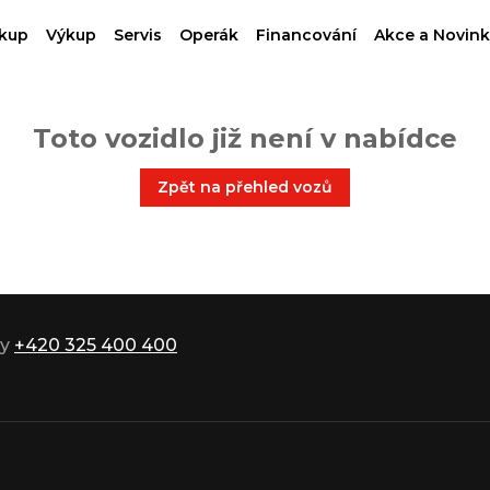
kup
Výkup
Servis
Operák
Financování
Akce a Novink
Toto vozidlo již není v nabídce
Zpět na přehled vozů
ky
+420 325 400 400