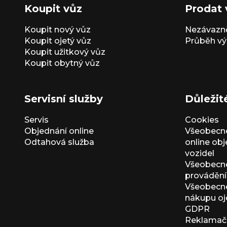
Koupit vůz
Prodat 
Koupit nový vůz
Nezávazně
Koupit ojetý vůz
Průběh vý
Koupit užitkový vůz
Koupit obytný vůz
Servisní služby
Důležit
Servis
Cookies
Objednání online
Všeobecn
Odtahová služba
online ob
vozidel
Všeobecn
provádění 
Všeobecné
nákupu oj
GDPR
Reklamačn