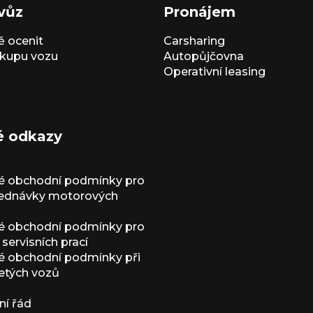
vůz
Pronájem
 ocenit
Carsharing
kupu vozu
Autopůjčovna
Operativní leasing
é odkazy
é obchodní podmínky pro
jednávky motorových
é obchodní podmínky pro
servisních prací
 obchodní podmínky při
etých vozů
í řád