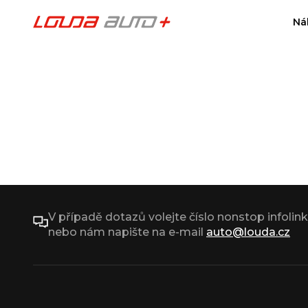
Ná
V případě dotazů volejte číslo nonstop infolin
nebo nám napište na e-mail
auto@louda.cz