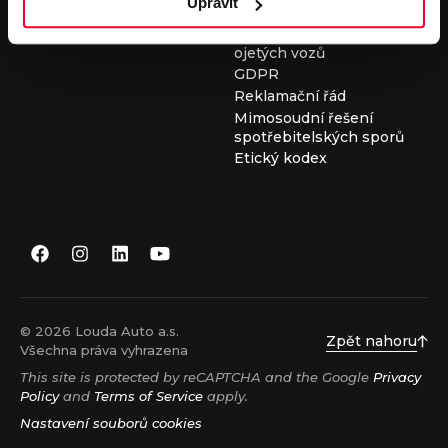
Upravit
Všeobecné obchodní
podmínky při nákupu
ojetých vozů
GDPR
Reklamační řád
Mimosoudní řešení
spotřebitelských sporů
Etický kodex
© 2026 Louda Auto a.s.
Zpět nahoru
Všechna práva vyhrazena
This site is protected by reCAPTCHA and the Google
Privacy
Policy
and
Terms of Service
apply.
Nastavení souborů cookies