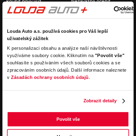
Koupit nový vůz
Nezávazně ocenit
Koupit ojetý vůz
Průběh výkupu vozu
Koupit užitkový vůz
Koupit obytný vůz
Pronájem
Společnost
Louda Auto a.s. používá cookies pro Váš lepší
uživatelský zážitek
Carsharing
Kontakty
Autopůjčovna
Louda Auto+ Poděbrady
K personalizaci obsahu a analýze naší návštěvnosti
Operativní leasing
Obytné vozy
využíváme soubory cookie. Kliknutím na
"Povolit vše"
Novinky
souhlasíte s používáním všech souborů cookies a se
Pro média
zpracováním osobních údajů. Další informace naleznete
Kariéra
v
Zásadách ochrany osobních údajů
.
Servisní služby
Důležité odkazy
Servis
Cookies
Objednání online
Všeobecné obchodní
Zobrazit detaily
podmínky pro online
Odtahová služba
objednávky motorových
vozidel
Povolit vše
Všeobecné obchodní
podmínky pro provádění
servisních prací