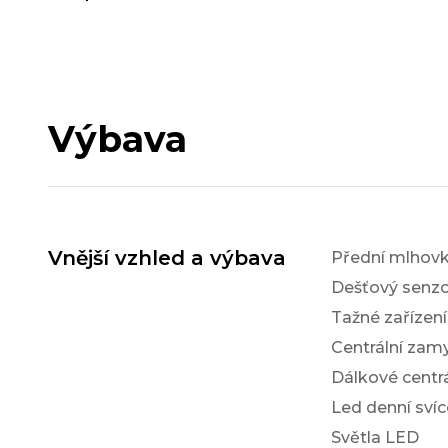
Výbava
Vnější vzhled a výbava
Přední mlhov
Dešťový senzo
Tažné zařízen
Centrální zam
Dálkové centr
Led denní svíc
Světla LED