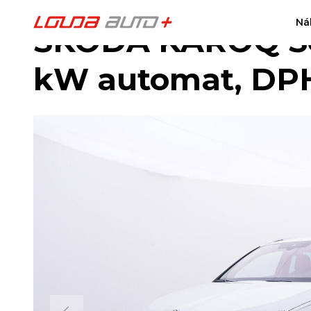
Ná
ŠKODA KAROQ Sele
kW automat, DP