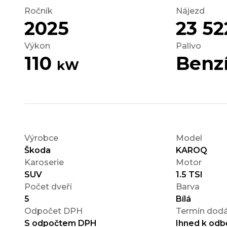
Ročník
Nájezd
2025
23 5
Výkon
Palivo
110
Benz
kW
Výrobce
Model
Škoda
KAROQ
Karoserie
Motor
SUV
1.5 TSI
Počet dveří
Barva
5
Bílá
Odpočet DPH
Termín dodá
S odpočtem DPH
Ihned k odb