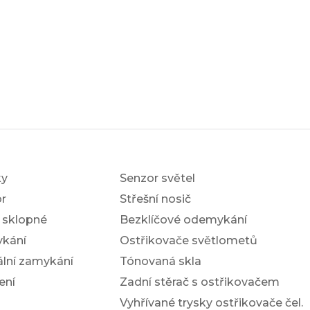
ky
Senzor světel
r
Střešní nosič
í sklopné
Bezklíčové odemykání
ykání
Ostřikovače světlometů
ální zamykání
Tónovaná skla
ení
Zadní stěrač s ostřikovačem
Vyhřívané trysky ostřikovače čel.