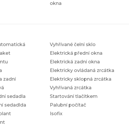
okna
utomatická
Vyhřívané čelní sklo
aket
Elektrická přední okna
antu
Elektrická zadní okna
a
Elektricky ovládaná zrcátka
a zadní
Elektricky sklopná zrcátka
vá
Vyhřívaná zrcátka
dní sedadla
Startování tlačítkem
ní sedadlda
Palubní počítač
olant
Isofix
nt