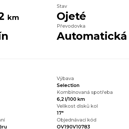
Stav
22
Ojeté
km
Převodovka
ín
Automatická
Výbava
Selection
Kombinovaná spotřeba
6,2 l/100 km
Velikost disků kol
17"
ní
Objednávací kód
ěru
OV190V10783