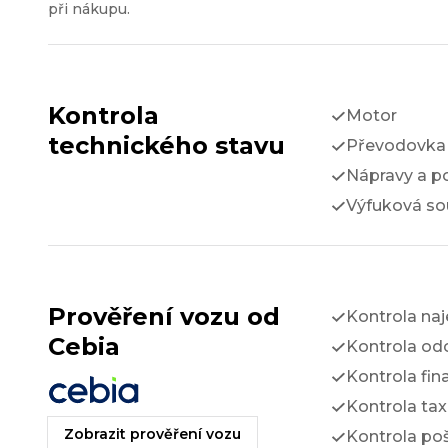
při nákupu.
Kontrola
Motor
technického stavu
Převodovka 
Nápravy a p
Výfuková so
Prověření vozu od
Kontrola na
Cebia
Kontrola odc
Kontrola fin
Kontrola tax
Zobrazit prověření vozu
Kontrola po