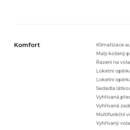
Komfort
Klimatizace a
Malý kožený p
Řazení na vol
Loketní opěrk
Loketní opěrk
Sedadla látko
Vyhřívaná pře
Vyhřívaná zad
Multifunkční v
Vyhřívaný vola