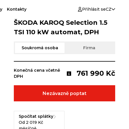
y
Kontakty
Přihlásit se
CZ
ŠKODA KAROQ Selection 1.5
TSI 110 kW automat, DPH
Soukromá osoba
Firma
Konečná cena včetně
761 990 Kč
DPH
Nezávazně poptat
Spočítat splátky
Od 2 019 Kč
měsíčně