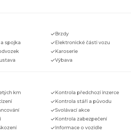
Brzdy
a spojka
Elektronické části vozu
odvozek
Karoserie
ustava
Výbava
jetých km
Kontrola předchozí inzerce
izení
Kontrola stáří a původu
ancování
Svolávací akce
i
Kontrola zabezpečení
škození
Informace o vozidle