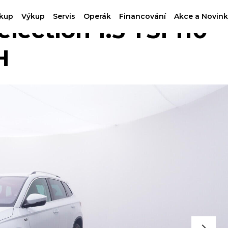
kup
Výkup
Servis
Operák
Financování
Akce a Novink
ction 1.5 TSI 110
H