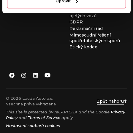
Upravit
Všeobecné obchodní
podmínky při nákupu
ojetých vozů
GDPR
Reklamační řád
Mimosoudní řešení
spotřebitelských sporů
Etický kodex
© 2026 Louda Auto a.s.
Zpět nahoru
Všechna práva vyhrazena
This site is protected by reCAPTCHA and the Google
Privacy
Policy
and
Terms of Service
apply.
Nastavení souborů cookies