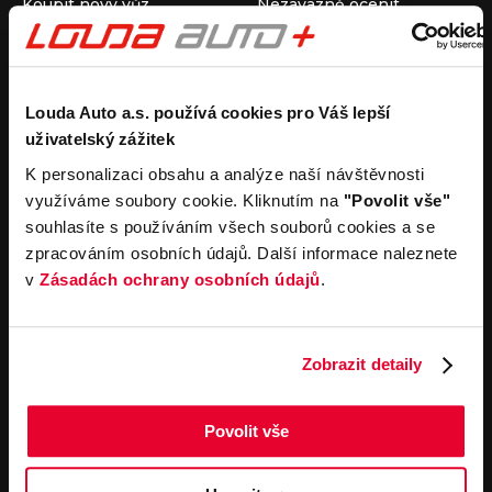
Koupit nový vůz
Nezávazně ocenit
Koupit ojetý vůz
Průběh výkupu vozu
Koupit užitkový vůz
Koupit obytný vůz
Pronájem
Společnost
Louda Auto a.s. používá cookies pro Váš lepší
uživatelský zážitek
Carsharing
Kontakty
Autopůjčovna
Louda Auto+ Poděbrady
K personalizaci obsahu a analýze naší návštěvnosti
Operativní leasing
Obytné vozy
využíváme soubory cookie. Kliknutím na
"Povolit vše"
Novinky
souhlasíte s používáním všech souborů cookies a se
Pro média
zpracováním osobních údajů. Další informace naleznete
Kariéra
v
Zásadách ochrany osobních údajů
.
Servisní služby
Důležité odkazy
Servis
Cookies
Objednání online
Všeobecné obchodní
Zobrazit detaily
podmínky pro online
Odtahová služba
objednávky motorových
vozidel
Povolit vše
Všeobecné obchodní
podmínky pro provádění
servisních prací