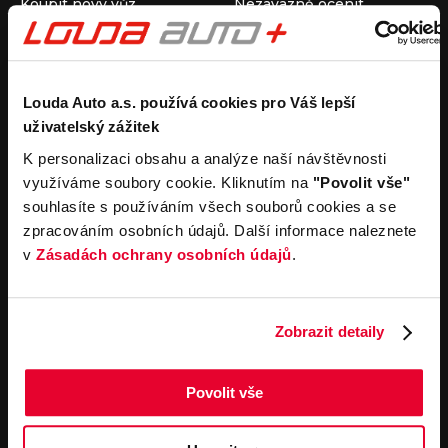
Koupit nový vůz
Nezávazně ocenit
Koupit ojetý vůz
Průběh výkupu vozu
Koupit užitkový vůz
Koupit obytný vůz
Pronájem
Společnost
Louda Auto a.s. používá cookies pro Váš lepší
uživatelský zážitek
Carsharing
Kontakty
Autopůjčovna
Louda Auto+ Poděbrady
K personalizaci obsahu a analýze naší návštěvnosti
Operativní leasing
Obytné vozy
využíváme soubory cookie. Kliknutím na
"Povolit vše"
Novinky
souhlasíte s používáním všech souborů cookies a se
Pro média
zpracováním osobních údajů. Další informace naleznete
Kariéra
v
Zásadách ochrany osobních údajů
.
Servisní služby
Důležité odkazy
Servis
Cookies
Objednání online
Všeobecné obchodní
Zobrazit detaily
podmínky pro online
Odtahová služba
objednávky motorových
vozidel
Povolit vše
Všeobecné obchodní
podmínky pro provádění
servisních prací