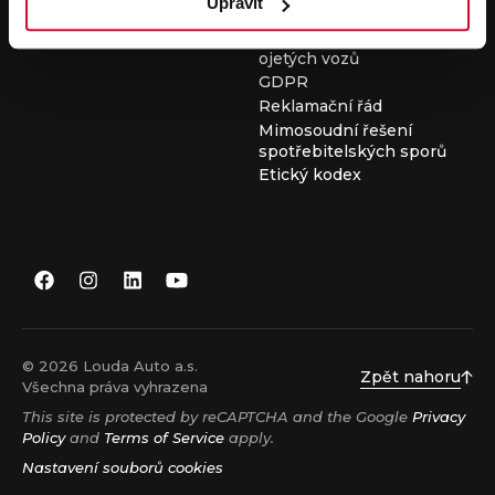
Upravit
Všeobecné obchodní
podmínky při nákupu
ojetých vozů
GDPR
Reklamační řád
Mimosoudní řešení
spotřebitelských sporů
Etický kodex
© 2026 Louda Auto a.s.
Zpět nahoru
Všechna práva vyhrazena
This site is protected by reCAPTCHA and the Google
Privacy
Policy
and
Terms of Service
apply.
Nastavení souborů cookies