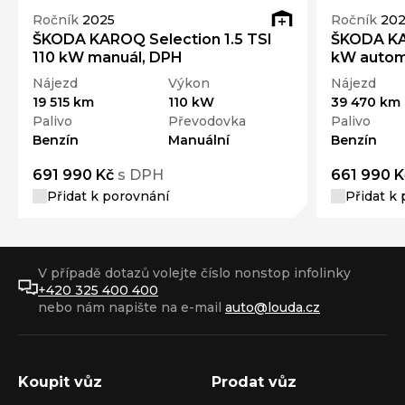
Ročník
2025
Ročník
20
ŠKODA KAROQ Selection 1.5 TSI
ŠKODA KAR
110 kW manuál, DPH
kW autom
Nájezd
Výkon
Nájezd
19 515 km
110 kW
39 470 km
Palivo
Převodovka
Palivo
Benzín
Manuální
Benzín
691 990 Kč
s DPH
661 990 K
Přidat k porovnání
Přidat k
V případě dotazů volejte číslo nonstop infolinky
+420 325 400 400
nebo nám napište na e-mail
auto@louda.cz
Koupit vůz
Prodat vůz