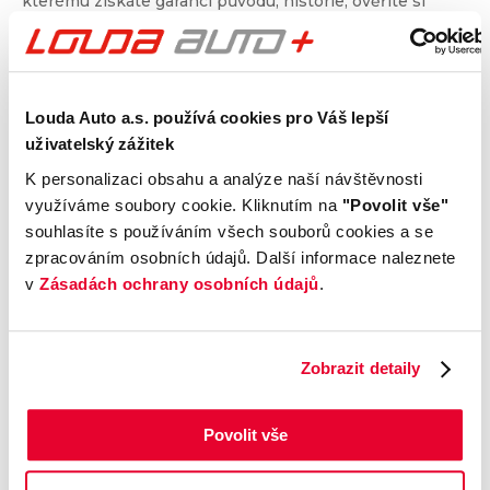
kterému získáte garanci původu, historie, ověříte si
nájezd kilometrů a získáte i další informace. Dvojité
prověření pro jistotu při nákupu.
Louda Auto a.s. používá cookies pro Váš lepší
Kontrola technického stavu
uživatelský zážitek
Motor
K personalizaci obsahu a analýze naší návštěvnosti
Převodovka a spojka
využíváme soubory cookie. Kliknutím na
"Povolit vše"
Nápravy a podvozek
souhlasíte s používáním všech souborů cookies a se
Výfuková soustava
zpracováním osobních údajů. Další informace naleznete
Brzdy
v
Zásadách ochrany osobních údajů
.
Elektronické části vozu
Karoserie
Výbava
Zobrazit detaily
Povolit vše
Prověření vozu od Cebia