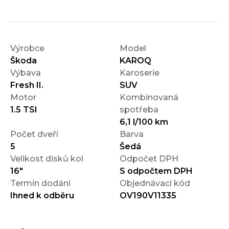
Výrobce
Model
Škoda
KAROQ
Výbava
Karoserie
Fresh II.
SUV
Motor
Kombinovaná
1.5 TSI
spotřeba
6,1 l/100 km
Počet dveří
Barva
5
Šedá
Velikost disků kol
Odpočet DPH
16"
S odpočtem DPH
Termín dodání
Objednávací kód
Ihned k odběru
OV190V11335