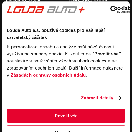
Koupit nový vůz
Nezávazně ocenit
Koupit ojetý vůz
Průběh výkupu vozu
Koupit užitkový vůz
Koupit obytný vůz
Pronájem
Společnost
Louda Auto a.s. používá cookies pro Váš lepší
uživatelský zážitek
Carsharing
Kontakty
Autopůjčovna
Louda Auto+ Poděbrady
K personalizaci obsahu a analýze naší návštěvnosti
Operativní leasing
Obytné vozy
využíváme soubory cookie. Kliknutím na
"Povolit vše"
Novinky
souhlasíte s používáním všech souborů cookies a se
Pro média
zpracováním osobních údajů. Další informace naleznete
Kariéra
v
Zásadách ochrany osobních údajů
.
Servisní služby
Důležité odkazy
Servis
Cookies
Objednání online
Všeobecné obchodní
Zobrazit detaily
podmínky pro online
Odtahová služba
objednávky motorových
vozidel
Povolit vše
Všeobecné obchodní
podmínky pro provádění
servisních prací