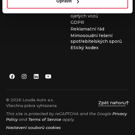
Upravit
Všeobecné obchodní
podmínky při nákupu
ojetých vozů
GDPR
Reklamační řád
Mimosoudní řešení
spotřebitelských sporů
Etický kodex
© 2026 Louda Auto a.s.
Zpět nahoru
Všechna práva vyhrazena
This site is protected by reCAPTCHA and the Google
Privacy
Policy
and
Terms of Service
apply.
Nastavení souborů cookies