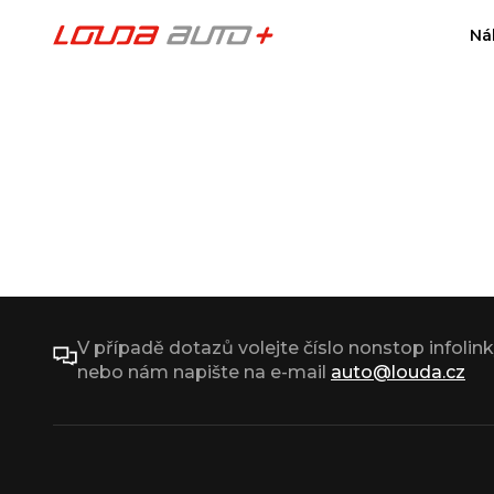
Ná
V případě dotazů volejte číslo nonstop infolin
nebo nám napište na e-mail
auto@louda.cz