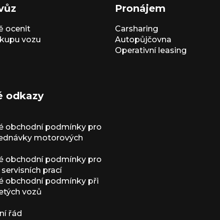
vůz
Pronájem
 ocenit
Carsharing
kupu vozu
Autopůjčovna
Operativní leasing
é odkazy
é obchodní podmínky pro
jednávky motorových
é obchodní podmínky pro
servisních prací
 obchodní podmínky při
etých vozů
í řád