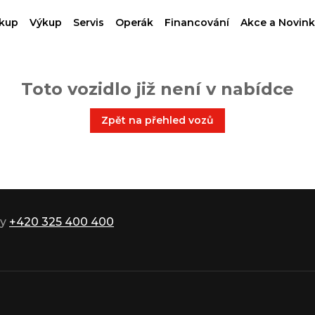
kup
Výkup
Servis
Operák
Financování
Akce a Novink
Toto vozidlo již není v nabídce
Zpět na přehled vozů
ky
+420 325 400 400