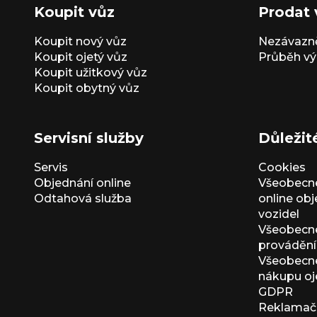
Koupit vůz
Prodat 
Koupit nový vůz
Nezávazně
Koupit ojetý vůz
Průběh vý
Koupit užitkový vůz
Koupit obytný vůz
Servisní služby
Důležit
Servis
Cookies
Objednání online
Všeobecn
Odtahová služba
online ob
vozidel
Všeobecn
provádění 
Všeobecné
nákupu oj
GDPR
Reklamačn