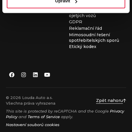
Upravit
Všeobecné obchodní
podmínky při nákupu
ojetých vozů
GDPR
Reklamační řád
Mimosoudní řešení
spotřebitelských sporů
Etický kodex
© 2026 Louda Auto a.s.
Zpět nahoru
Všechna práva vyhrazena
This site is protected by reCAPTCHA and the Google
Privacy
Policy
and
Terms of Service
apply.
Nastavení souborů cookies