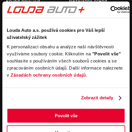
Koupit nový vůz
Nezávazně ocenit
Koupit ojetý vůz
Průběh výkupu vozu
Koupit užitkový vůz
Koupit obytný vůz
Pronájem
Společnost
Louda Auto a.s. používá cookies pro Váš lepší
uživatelský zážitek
Carsharing
Kontakty
Autopůjčovna
Louda Auto+ Poděbrady
K personalizaci obsahu a analýze naší návštěvnosti
Operativní leasing
Obytné vozy
využíváme soubory cookie. Kliknutím na
"Povolit vše"
Novinky
souhlasíte s používáním všech souborů cookies a se
Pro média
zpracováním osobních údajů. Další informace naleznete
Kariéra
v
Zásadách ochrany osobních údajů
.
Servisní služby
Důležité odkazy
Servis
Cookies
Objednání online
Všeobecné obchodní
Zobrazit detaily
podmínky pro online
Odtahová služba
objednávky motorových
vozidel
Povolit vše
Všeobecné obchodní
podmínky pro provádění
servisních prací