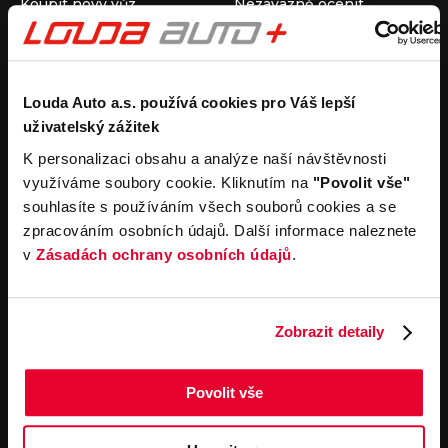
Koupit nový vůz
Nezávazně ocenit
Koupit ojetý vůz
Průběh výkupu vozu
Koupit užitkový vůz
Koupit obytný vůz
Pronájem
Společnost
Louda Auto a.s. používá cookies pro Váš lepší
uživatelský zážitek
Carsharing
Kontakty
Autopůjčovna
Louda Auto+ Poděbrady
K personalizaci obsahu a analýze naší návštěvnosti
Operativní leasing
Obytné vozy
využíváme soubory cookie. Kliknutím na
"Povolit vše"
Novinky
souhlasíte s používáním všech souborů cookies a se
Pro média
zpracováním osobních údajů. Další informace naleznete
Kariéra
v
Zásadách ochrany osobních údajů
.
Servisní služby
Důležité odkazy
Servis
Cookies
Objednání online
Všeobecné obchodní
Zobrazit detaily
podmínky pro online
Odtahová služba
objednávky motorových
vozidel
Povolit vše
Všeobecné obchodní
podmínky pro provádění
servisních prací