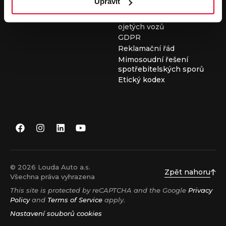
Upravit
Všeobecné obchodní
podmínky při nákupu
ojetých vozů
GDPR
Reklamační řád
Mimosoudní řešení
spotřebitelských sporů
Etický kodex
© 2026 Louda Auto a.s.
Zpět nahoru
Všechna práva vyhrazena
This site is protected by reCAPTCHA and the Google
Privacy
Policy
and
Terms of Service
apply.
Nastavení souborů cookies