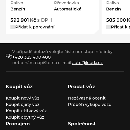
Palivo
Převodovka
Palivo
Benzín
Automatická
Benzín
592 901 Kč
s DPH
585 000 
Přidat k porovnání
Přidat k
V případě dotazů volejte číslo nonstop infolinky
+420 325 400 400
nebo nám napište na e-mail
auto@louda.cz
Koupit vůz
Prodat vůz
Koupit nový vůz
Nezávazně ocenit
Koupit ojetý vůz
Průběh výkupu vozu
Koupit užitkový vůz
Koupit obytný vůz
Pronájem
Společnost