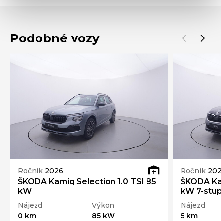
Podobné vozy
Ročník
2026
Ročník
20
ŠKODA Kamiq Selection 1.0 TSI 85
ŠKODA Kam
kW
kW 7-stup
Nájezd
Výkon
Nájezd
0 km
85 kW
5 km