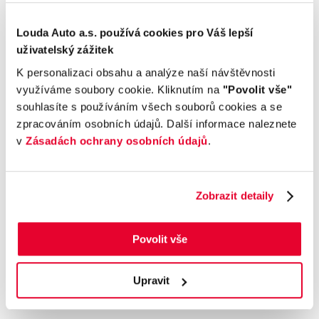
S odpočtem DPH
Termín dodání
Objednávací kód
Louda Auto a.s. používá cookies pro Váš lepší
Ihned k odběru
O211107736
uživatelský zážitek
K personalizaci obsahu a analýze naší návštěvnosti
využíváme soubory cookie. Kliknutím na
"Povolit vše"
Výbava
souhlasíte s používáním všech souborů cookies a se
zpracováním osobních údajů. Další informace naleznete
v
Zásadách ochrany osobních údajů
.
Příplatková výbava
Údaje obsažené v této kartě vozu mají
Zobrazit detaily
informativní charakter. Tato indikativní nabídka
není nabídkou ve smyslu § 1731 nebo § 1732
občanského zákoníku, ani se nejedná o veřejný
Povolit vše
příslib dle § 1733 občanského zákoníku. Z této
indikativní nabídky nevzniká nárok na uzavření
Upravit
smlouvy.