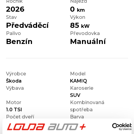
Ročník
Nájezd
2026
0
km
Stav
Výkon
Předváděcí
85
kW
Palivo
Převodovka
Benzín
Manuální
Výrobce
Model
Škoda
KAMIQ
Výbava
Karoserie
SUV
Motor
Kombinovaná
1.0 TSI
spotřeba
Počet dveří
Barva
5
Červená
Velikost disků kol
Odpočet DPH