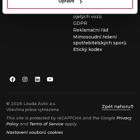
Upravit
Všeobecné obchodní
podmínky při nákupu
ojetých vozů
GDPR
Reklamační řád
Mimosoudní řešení
spotřebitelských sporů
Etický kodex
© 2026 Louda Auto a.s.
Zpět nahoru
Všechna práva vyhrazena
This site is protected by reCAPTCHA and the Google
Privacy
Policy
and
Terms of Service
apply.
Nastavení souborů cookies