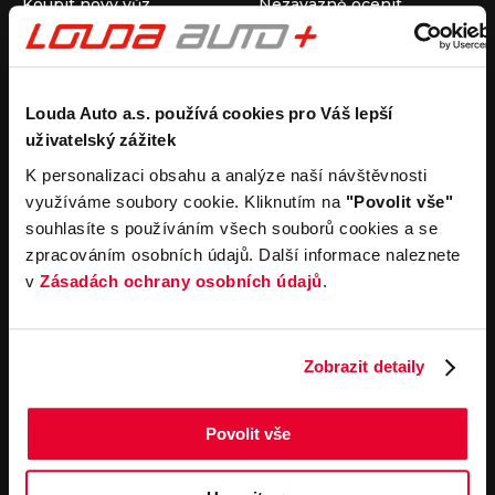
Koupit nový vůz
Nezávazně ocenit
Koupit ojetý vůz
Průběh výkupu vozu
Koupit užitkový vůz
Koupit obytný vůz
Pronájem
Společnost
Louda Auto a.s. používá cookies pro Váš lepší
uživatelský zážitek
Carsharing
Kontakty
Autopůjčovna
Louda Auto+ Poděbrady
K personalizaci obsahu a analýze naší návštěvnosti
Operativní leasing
Obytné vozy
využíváme soubory cookie. Kliknutím na
"Povolit vše"
Novinky
souhlasíte s používáním všech souborů cookies a se
Pro média
zpracováním osobních údajů. Další informace naleznete
Kariéra
v
Zásadách ochrany osobních údajů
.
Servisní služby
Důležité odkazy
Servis
Cookies
Objednání online
Všeobecné obchodní
Zobrazit detaily
podmínky pro online
Odtahová služba
objednávky motorových
vozidel
Povolit vše
Všeobecné obchodní
podmínky pro provádění
servisních prací