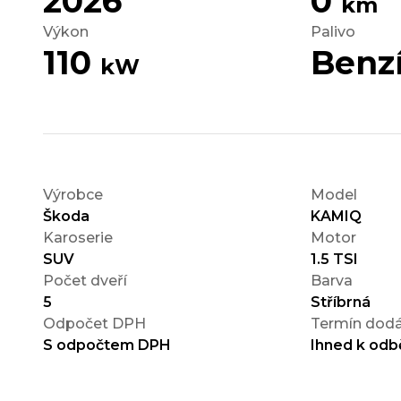
2026
0
km
Výkon
Palivo
110
Benz
kW
Výrobce
Model
Škoda
KAMIQ
Karoserie
Motor
SUV
1.5 TSI
Počet dveří
Barva
5
Stříbrná
Odpočet DPH
Termín dodá
S odpočtem DPH
Ihned k odb