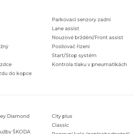
Parkovací senzory zadní
Lane assist
Nouzové brždění/Front assist
žný
Posilovač řízení
Start/Stop systém
ezdce
Kontrola tlaku v pneumatikách
ezdu do kopce
key Diamond
City plus
Classic
služby ŠKODA