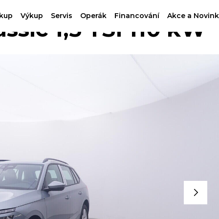
kup
Výkup
Servis
Operák
Financování
Akce a Novink
sic 1,5 TSI 110 kW