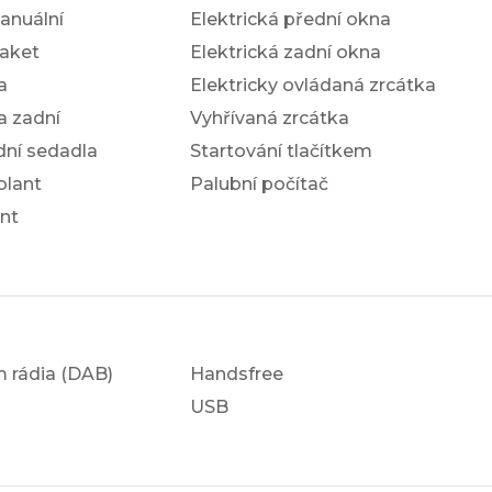
anuální
Elektrická přední okna
aket
Elektrická zadní okna
a
Elektricky ovládaná zrcátka
a zadní
Vyhřívaná zrcátka
dní sedadla
Startování tlačítkem
olant
Palubní počítač
nt
em rádia (DAB)
Handsfree
USB