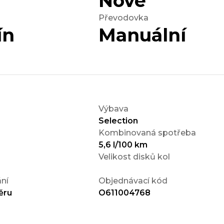
Nové
Převodovka
ín
Manuální
Výbava
Selection
Kombinovaná spotřeba
5,6 l/100 km
Velikost disků kol
ní
Objednávací kód
ěru
O611004768