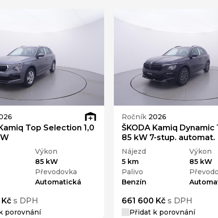
026
Ročník
2026
amiq Top Selection 1,0
ŠKODA Kamiq Dynamic 1
kW
85 kW 7-stup. automat.
Výkon
Nájezd
Výkon
85 kW
5 km
85 kW
Převodovka
Palivo
Převod
Automatická
Benzín
Automa
 Kč
s DPH
661 600 Kč
s DPH
 k porovnání
Přidat k porovnání