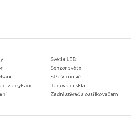
ky
Světla LED
r
Senzor světel
ykání
Střešní nosič
ální zamykání
Tónovaná skla
ení
Zadní stěrač s ostřikovačem