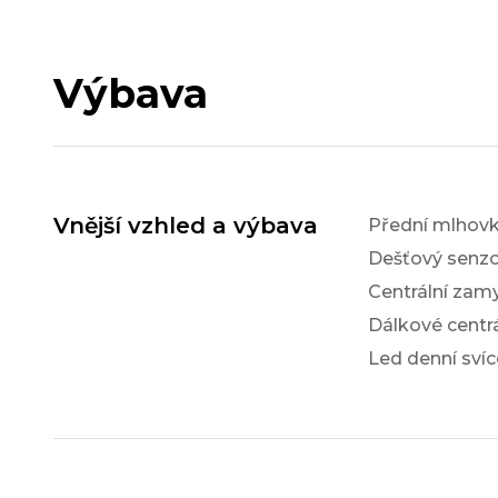
Výbava
Vnější vzhled a výbava
Přední mlhov
Dešťový senzo
Centrální zam
Dálkové centr
Led denní svíc