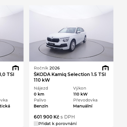
Ročník
2026
R
,0 TSI
ŠKODA Kamiq Selection 1.5 TSI
Š
110 kW
T
Nájezd
Výkon
N
0 km
110 kW
0
ovka
Palivo
Převodovka
P
tická
Benzín
Manuální
B
601 900 Kč
s DPH
6
Přidat k porovnání