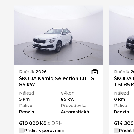
Ročník
2026
Ročník
2
ŠKODA Kamiq Selection 1.0 TSI
ŠKODA K
85 kW
TSI 85 
Nájezd
Výkon
Nájezd
5 km
85 kW
0 km
Palivo
Převodovka
Palivo
Benzín
Automatická
Benzín
610 000 Kč
s DPH
614 200
Přidat k porovnání
Přidat