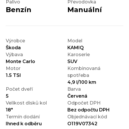
Palivo
Převodovka
Benzín
Manuální
Výrobce
Model
Škoda
KAMIQ
Výbava
Karoserie
Monte Carlo
SUV
Motor
Kombinovaná
1.5 TSI
spotřeba
4,9 l/100 km
Počet dveří
Barva
5
Červená
Velikost disků kol
Odpočet DPH
18"
Bez odpočtu DPH
Termín dodání
Objednávací kód
Ihned k odběru
O119V07342