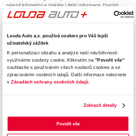
nájezd kilometrů a získáte i další informace. Dvojité
prověření pro jistotu při nákupu.
Kontrola technického stavu
Louda Auto a.s. používá cookies pro Váš lepší
Motor
uživatelský zážitek
Převodovka a spojka
K personalizaci obsahu a analýze naší návštěvnosti
Nápravy a podvozek
využíváme soubory cookie. Kliknutím na
"Povolit vše"
Výfuková soustava
souhlasíte s používáním všech souborů cookies a se
Brzdy
zpracováním osobních údajů. Další informace naleznete
v
Zásadách ochrany osobních údajů
.
Elektronické části vozu
Karoserie
Výbava
Zobrazit detaily
Prověření vozu od Cebia
Povolit vše