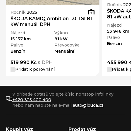
Ročník
202
ŠKODA KA
Ročník
2025
81 kW au
ŠKODA KAMIQ Ambition 1.0 TSI 81
kW manuál, DPH
Nájezd
53 946 km
Nájezd
Výkon
Palivo
15 137 km
81 kW
Benzín
Palivo
Převodovka
Benzín
Manuální
519 990 Kč
s DPH
455 990 
Přidat k porovnání
Přidat k
V případě dotazů volejte číslo nonstop infolinky
+420 325 400 400
nebo nám napište na e-mail
auto@louda.cz
Koupit vůz
Prodat vůz