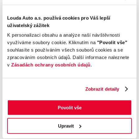
Vnější vzhled a výbava
Louda Auto a.s. používá cookies pro Váš lepší
Komfort
uživatelský zážitek
K personalizaci obsahu a analýze naší návštěvnosti
Multimédia
využíváme soubory cookie. Kliknutím na
"Povolit vše"
souhlasíte s používáním všech souborů cookies a se
Bezpečnost a technika
zpracováním osobních údajů. Další informace naleznete
v
Zásadách ochrany osobních údajů
.
Příplatková výbava
Údaje obsažené v této kartě vozu mají
Zobrazit detaily
informativní charakter. Tato indikativní nabídka
není nabídkou ve smyslu § 1731 nebo § 1732
Povolit vše
občanského zákoníku, ani se nejedná o veřejný
příslib dle § 1733 občanského zákoníku. Z této
Upravit
indikativní nabídky nevzniká nárok na uzavření
smlouvy.