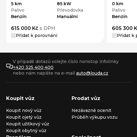
5 km
85 kW
0 km
Palivo
Převodovka
Palivo
Benzín
Manuální
Benzín
615 000 Kč
s DPH
605 300 
Přidat k porovnání
Přidat k
V případě dotazů volejte číslo nonstop infolinky
+420 325 400 400
nebo nám napište na e-mail
auto@louda.cz
Koupit vůz
Prodat vůz
Koupit nový vůz
Nezávazně ocenit
Koupit ojetý vůz
Průběh výkupu vozu
Koupit užitkový vůz
Koupit obytný vůz