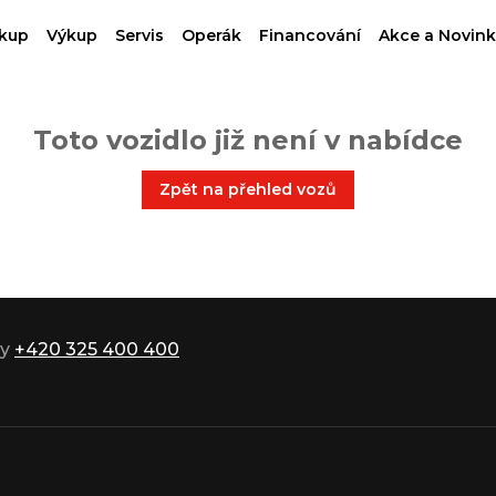
kup
Výkup
Servis
Operák
Financování
Akce a Novink
Toto vozidlo již není v nabídce
Zpět na přehled vozů
ky
+420 325 400 400