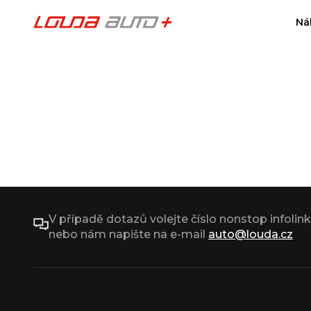
Ná
V případě dotazů volejte číslo nonstop infolin
nebo nám napište na e-mail
auto@louda.cz