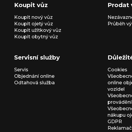
Koupit vůz
Prodat 
Koupit nový vůz
Nezávazně
Koupit ojetý vůz
Průběh vý
Koupit užitkový vůz
Koupit obytný vůz
Servisní služby
Důležit
Servis
Cookies
Objednání online
Všeobecn
Odtahová služba
online ob
vozidel
Všeobecn
provádění 
Všeobecné
nákupu oj
GDPR
Reklamačn