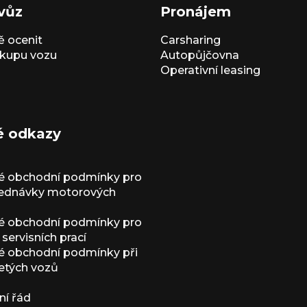
vůz
Pronájem
 ocenit
Carsharing
kupu vozu
Autopůjčovna
Operativní leasing
é odkazy
é obchodní podmínky pro
jednávky motorových
é obchodní podmínky pro
servisních prací
 obchodní podmínky při
etých vozů
í řád