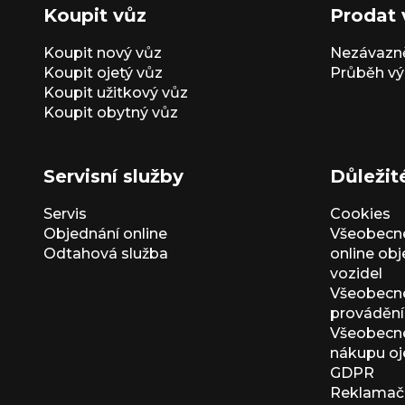
Koupit vůz
Prodat 
Koupit nový vůz
Nezávazně
Koupit ojetý vůz
Průběh vý
Koupit užitkový vůz
Koupit obytný vůz
Servisní služby
Důležit
Servis
Cookies
Objednání online
Všeobecn
Odtahová služba
online ob
vozidel
Všeobecn
provádění 
Všeobecné
nákupu oj
GDPR
Reklamačn