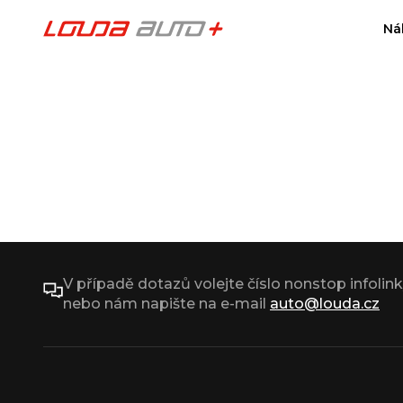
Ná
V případě dotazů volejte číslo nonstop infolin
nebo nám napište na e-mail
auto@louda.cz