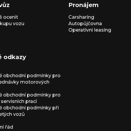
vůz
Pronájem
 ocenit
Carsharing
kupu vozu
Autopůjčovna
Operativní leasing
é odkazy
é obchodní podmínky pro
jednávky motorových
é obchodní podmínky pro
servisních prací
 obchodní podmínky při
etých vozů
í řád