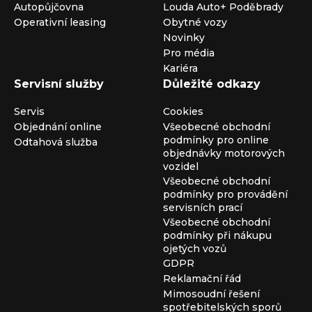
Autopůjčovna
Louda Auto+ Poděbrady
Operativní leasing
Obytné vozy
Novinky
Pro média
Kariéra
Servisní služby
Důležité odkazy
Servis
Cookies
Objednání online
Všeobecné obchodní
podmínky pro online
Odtahová služba
objednávky motorových
vozidel
Všeobecné obchodní
podmínky pro provádění
servisních prací
Všeobecné obchodní
podmínky při nákupu
ojetých vozů
GDPR
Reklamační řád
Mimosoudní řešení
spotřebitelských sporů