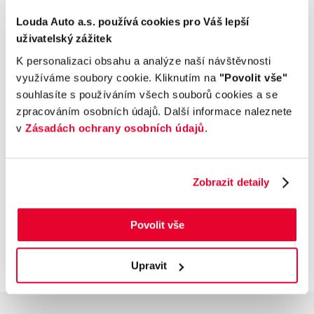
Louda Auto a.s. používá cookies pro Váš lepší
Multimédia
uživatelský zážitek
K personalizaci obsahu a analýze naší návštěvnosti
Bezpečnost a technika
využíváme soubory cookie. Kliknutím na
"Povolit vše"
souhlasíte s používáním všech souborů cookies a se
Příplatková výbava
zpracováním osobních údajů. Další informace naleznete
v
Zásadách ochrany osobních údajů
.
Údaje obsažené v této kartě vozu mají
informativní charakter. Tato indikativní nabídka
Zobrazit detaily
není nabídkou ve smyslu § 1731 nebo § 1732
občanského zákoníku, ani se nejedná o veřejný
příslib dle § 1733 občanského zákoníku. Z této
Povolit vše
indikativní nabídky nevzniká nárok na uzavření
smlouvy.
Upravit