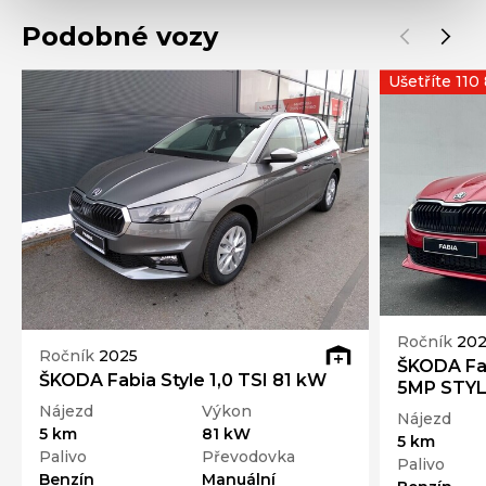
Podobné vozy
Ušetříte 110
Ročník
20
Ročník
2025
ŠKODA Fab
ŠKODA Fabia Style 1,0 TSI 81 kW
5MP STYL
Nájezd
Výkon
Nájezd
5 km
81 kW
5 km
Palivo
Převodovka
Palivo
Benzín
Manuální