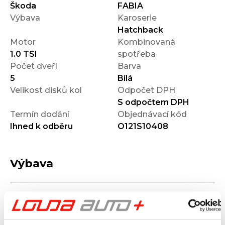
Škoda
FABIA
Výbava
Karoserie
Hatchback
Motor
Kombinovaná
1.0 TSI
spotřeba
Počet dveří
Barva
5
Bílá
Velikost disků kol
Odpočet DPH
S odpočtem DPH
Termín dodání
Objednávací kód
Ihned k odběru
O121S10408
Výbava
Vnější vzhled a výbava
Komfort