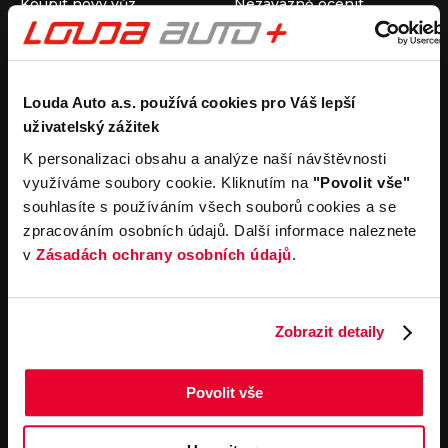
Koupit nový vůz
Nezávazně ocenit
Koupit ojetý vůz
Průběh výkupu vozu
Koupit užitkový vůz
Koupit obytný vůz
Pronájem
Společnost
Louda Auto a.s. používá cookies pro Váš lepší
uživatelský zážitek
Carsharing
Kontakty
Autopůjčovna
Louda Auto+ Poděbrady
K personalizaci obsahu a analýze naší návštěvnosti
Operativní leasing
Obytné vozy
využíváme soubory cookie. Kliknutím na
"Povolit vše"
Novinky
souhlasíte s používáním všech souborů cookies a se
Pro média
zpracováním osobních údajů. Další informace naleznete
Kariéra
v
Zásadách ochrany osobních údajů
.
Servisní služby
Důležité odkazy
Servis
Cookies
Objednání online
Všeobecné obchodní
Zobrazit detaily
podmínky pro online
Odtahová služba
objednávky motorových
vozidel
Povolit vše
Všeobecné obchodní
podmínky pro provádění
servisních prací