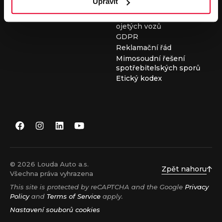
Upravit
Všeobecné obchodní
podmínky při nákupu
ojetých vozů
GDPR
Reklamační řád
Mimosoudní řešení
spotřebitelských sporů
Etický kodex
© 2026 Louda Auto a.s.
Zpět nahoru
Všechna práva vyhrazena
This site is protected by reCAPTCHA and the Google
Privacy
Policy
and
Terms of Service
apply.
Nastavení souborů cookies