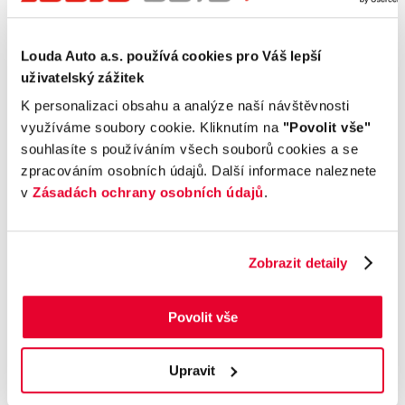
S odpočtem DPH
Termín dodání
Objednávací kód
Louda Auto a.s. používá cookies pro Váš lepší
Ihned k odběru
O011017389
uživatelský zážitek
K personalizaci obsahu a analýze naší návštěvnosti
Výbava
využíváme soubory cookie. Kliknutím na
"Povolit vše"
souhlasíte s používáním všech souborů cookies a se
zpracováním osobních údajů. Další informace naleznete
Příplatková výbava
v
Zásadách ochrany osobních údajů
.
Údaje obsažené v této kartě vozu mají
Zobrazit detaily
informativní charakter. Tato indikativní nabídka
není nabídkou ve smyslu § 1731 nebo § 1732
občanského zákoníku, ani se nejedná o veřejný
Povolit vše
příslib dle § 1733 občanského zákoníku. Z této
indikativní nabídky nevzniká nárok na uzavření
Upravit
smlouvy.