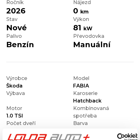
Ročník
Nájezd
2026
0
km
Stav
Výkon
Nové
81
kW
Palivo
Převodovka
Benzín
Manuální
Výrobce
Model
Škoda
FABIA
Výbava
Karoserie
Hatchback
Motor
Kombinovaná
1.0 TSI
spotřeba
Počet dveří
Barva
5
Modrá
Velikost disků kol
Odpočet DPH