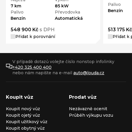
Palivo
7 km
85 kW
Benzín
Palivo
Převodovka
Benzín
Automatická
548 900 Kč
s DPH
513 175 Kč
Přidat k porovnání
Přidat k
V případě dotazů volejte číslo nonstop infolinky
+420 325 400 400
nebo nám napište na e-mail
auto@louda.cz
Koupit vůz
Prodat vůz
Koupit nový vůz
Nezávazně ocenit
Koupit ojetý vůz
Průběh výkupu vozu
Koupit užitkový vůz
Koupit obytný vůz