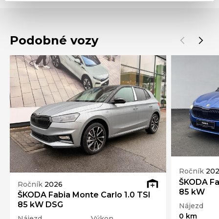
Podobné vozy
Ročník
20
ŠKODA Fab
Ročník
2026
85 kW
ŠKODA Fabia Monte Carlo 1.0 TSI
85 kW DSG
Nájezd
0 km
Nájezd
Výkon