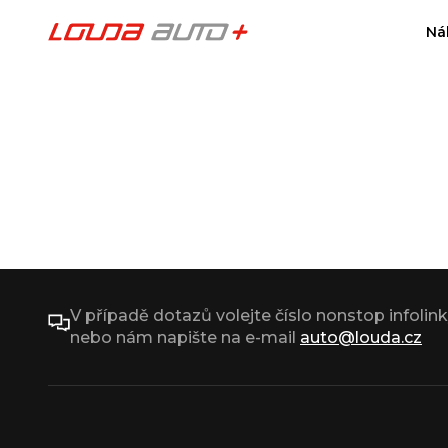
Ná
V případě dotazů volejte číslo nonstop infolin
nebo nám napište na e-mail
auto@louda.cz