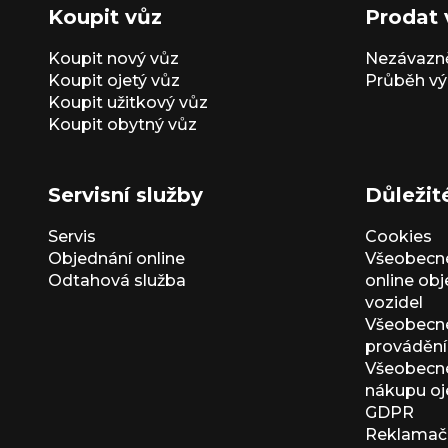
Koupit vůz
Prodat 
Koupit nový vůz
Nezávazně
Koupit ojetý vůz
Průběh vý
Koupit užitkový vůz
Koupit obytný vůz
Servisní služby
Důležit
Servis
Cookies
Objednání online
Všeobecn
Odtahová služba
online ob
vozidel
Všeobecn
provádění 
Všeobecné
nákupu oj
GDPR
Reklamačn