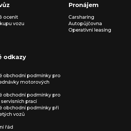
vůz
Pronájem
 ocenit
Carsharing
kupu vozu
Autopůjčovna
Operativní leasing
é odkazy
é obchodní podmínky pro
jednávky motorových
é obchodní podmínky pro
servisních prací
 obchodní podmínky při
etých vozů
í řád