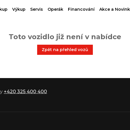
kup
Výkup
Servis
Operák
Financování
Akce a Novink
Toto vozidlo již není v nabídce
Zpět na přehled vozů
ky
+420 325 400 400